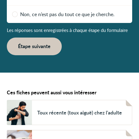
Non, ce n’est pas du tout ce que je cherche.
Les réponses sont enregistrées à chaque étape du formulaire
Étape suivante
Ces fiches peuvent aussi vous intéresser
Voir
Toux
Toux récente (toux aiguë) chez l'adulte
récente
(toux
aiguë)
chez
l'adulte
Voir
Fièvre