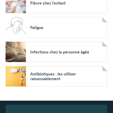
Fièvre chez l’enfant
chez
l’enfant
Voir
Fatigue
Fatigue
Voir
Infections
Infections chez la personne âgée
chez
la
personne
âgée
Voir
Antibiotiques :
Antibiotiques : les utiliser
les
raisonnablement
utiliser
raisonnablement
Fin
de