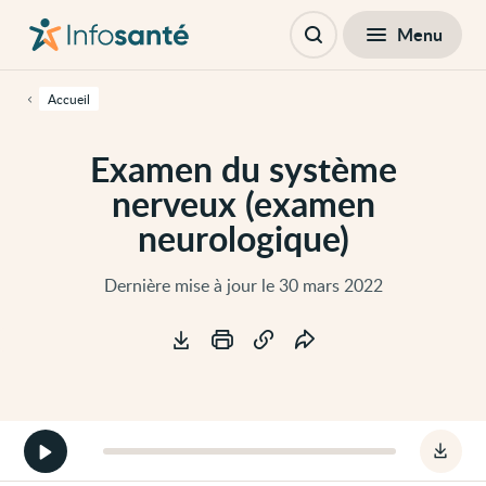
Passer
Navigation
au
principale
Fermer
Menu
Table des matières
contenu
Ouvrir
principal
la
de
recherche
cette
Accueil
page
Passer
à
Examen du système
la
navigation
nerveux (examen
principale
Passer
neurologique)
aux
outils
d'accessibilité
Dernière mise à jour le 30 mars 2022
Outils
Démarrer
Téléc
la
le
version