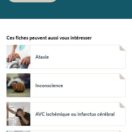
Ces fiches peuvent aussi vous intéresser
Voir
Ataxie
Ataxie
Voir
Inconscience
Inconscience
Voir
AVC
AVC ischémique ou infarctus cérébral
ischémique
ou
infarctus
cérébral