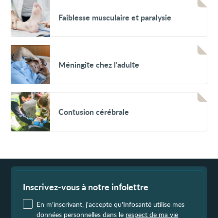
Voir
Faiblesse
Faiblesse musculaire et paralysie
musculaire
et
paralysie
Voir
Méningite
Méningite chez l'adulte
chez
l'adulte
Voir
Contusion
Contusion cérébrale
cérébrale
Fin
de
page
Inscrivez-vous à notre infolettre
En m'inscrivant, j'accepte qu'Infosanté utilise mes
données personnelles dans le
respect de ma vie