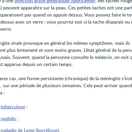
y a une
infection grave généralisée (septicémie)
, des taches rouge
) peuvent apparaître sur la peau. Ces petites taches ont une parti
disparaissent pas quand on appuie dessus. Vous pouvez faire le te
dessus avec un verre : vous pourrez voir si la tache disparait ou
 verre.
gite virale provoque en général les mêmes symptômes, mais ils
ent plus lentement et sont moins graves. L’état général de la per
vais. Souvent, quand la personne consulte le médecin, on voit q
st apparue depuis un certain temps.
res cas, une forme persistante (chronique) de la méningite s’inst
, sur une période de plusieurs semaines. Cela peut arriver quand
a :
e
tuberculose
;
e
syphilis
;
e
maladie de Lyme (borréliose)
.