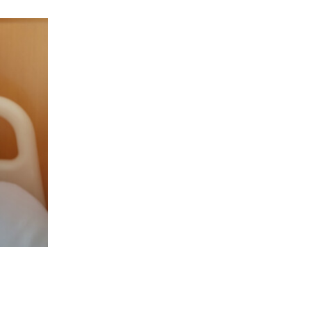
Méningite
chez
l'adulte