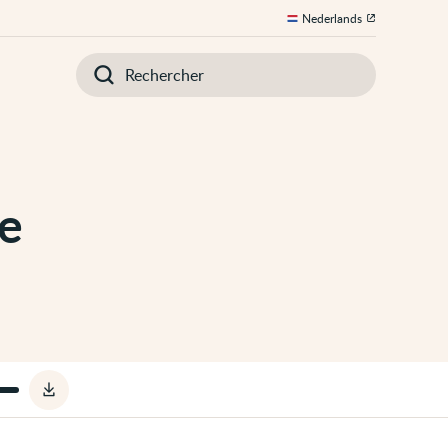
Nederlands
Introduisez
votre
recherche
te
Télécharger
le
fichier
audio