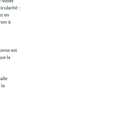
-violet
cularité :
st en
 non à
sonne est
ue la
alle
 la