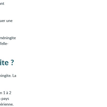
ant
quer une
 méningite
’elle-
ite ?
ingite. La
n 1 à 2
n pays
érienne.