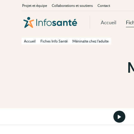
Passer
Navigation
À
Projet et équipe
Collaborations et soutiens
Contact
au
principale
propos
contenu
d'InfoSanté
principal
de
Accueil
Fic
cette
page
Passer
à
Accueil
Fiches Info Santé
Méningite chez l'adulte
la
navigation
principale
Passer
M
aux
outils
d'accessibilité
Démarr
la
version
audio