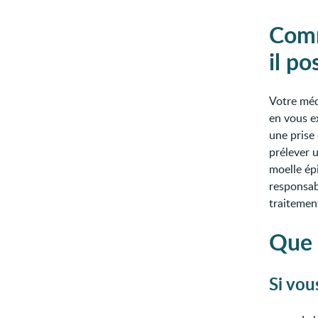
Comm
il po
Votre méd
en vous e
une prise
prélever u
moelle ép
responsabl
traitement
Que 
Si vou