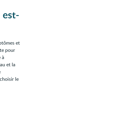
 est-
ptômes et
ste pour
e à
au et la
e
choisir le