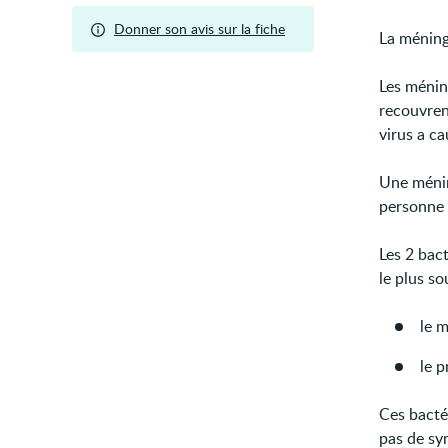
Donner son avis sur la fiche
La méning
Les ménin
recouvren
virus a c
Une ménin
personne 
Les 2 bac
le plus so
le 
le 
Ces bactér
pas de sy