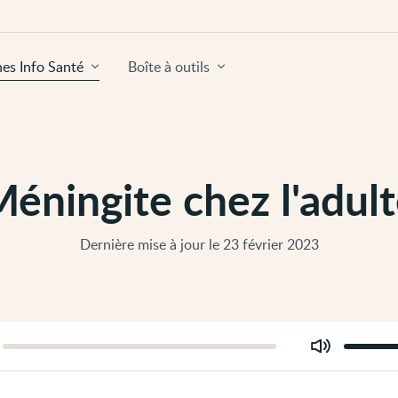
hes Info Santé
Boîte à outils
éningite chez l'adul
Dernière mise à jour le 23 février 2023
Modifier
er
le
volume