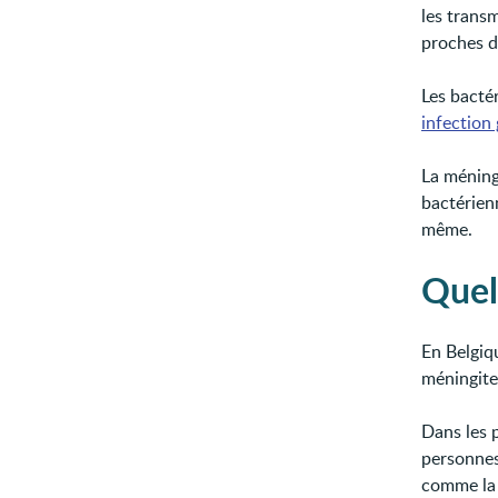
les trans
proches d’
Les bacté
infection 
La méning
bactérienn
même.
Quel
En Belgiqu
méningite
Dans les 
personnes
comme la 