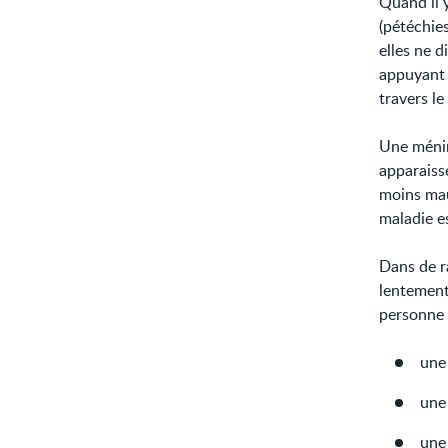
Quand il 
(pétéchies
elles ne 
appuyant 
travers le
Une ménin
apparaiss
moins mau
maladie e
Dans de ra
lentement
personne 
un
un
un