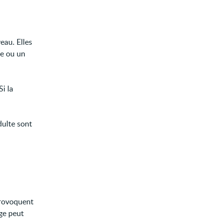
eau. Elles
ie ou un
i la
dulte sont
 provoquent
ge peut