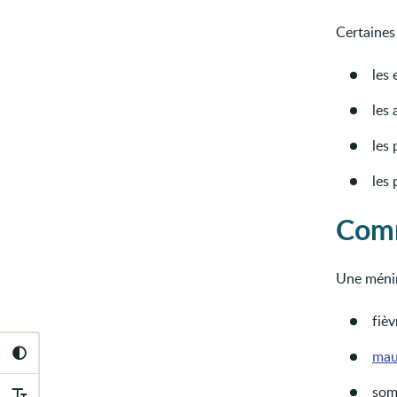
Certaines
les 
les 
les
les
Comm
Une ménin
fièv
mau
som