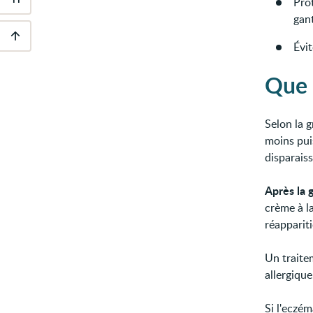
Pro
Outils
d'accessibilité
gan
Évit
Descendre
au
Que 
pied
de
page
Selon la g
moins puis
disparaiss
Après la 
crème à la
réapparit
Un traite
allergique
Si l'eczém