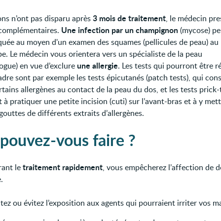
3 mois de traitement
ions n’ont pas disparu après
, le médecin pre
Une infection par un champignon
complémentaires.
(mycose) pe
quée au moyen d'un examen des squames (pellicules de peau) au
e. Le médecin vous orientera vers un spécialiste de la peau
une allergie
ogue) en vue d’exclure
. Les tests qui pourront être r
dre sont par exemple les tests épicutanés (patch tests), qui cons
tains allergènes au contact de la peau du dos, et les tests prick-
 à pratiquer une petite incision (cuti) sur l’avant-bras et à y met
outtes de différents extraits d’allergènes.
pouvez-vous faire ?
traitement rapidement
ant le
, vous empêcherez l’affection de d
.
tez ou évitez l’exposition aux agents qui pourraient irriter vos m