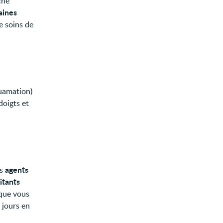
che
aines
e soins de
quamation)
oigts et
agents
es
itants
sque vous
 jours en