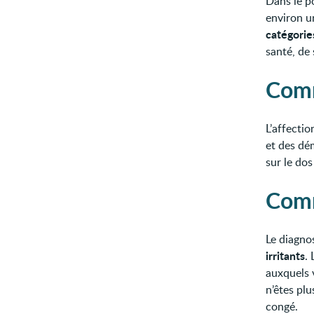
Dans le p
environ u
catégorie
santé, de 
Comm
L’affecti
et des dé
sur le dos
Comm
Le diagnos
irritants
.
auxquels v
n’êtes pl
congé.