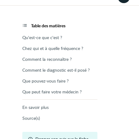
la
version
audio
de
la
page
Table des matières
Qu'est-ce que c'est ?
Chez qui et à quelle fréquence ?
Comment la reconnaître ?
Comment le diagnostic est-il posé ?
Que pouvez-vous faire ?
Que peut faire votre médecin ?
En savoir plus
Source(s)
Donner son avis sur la fiche