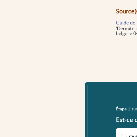
Source(
Guide de 
‘Dermite i
belge le 
Étape 1 su
Est-ce 
Oui