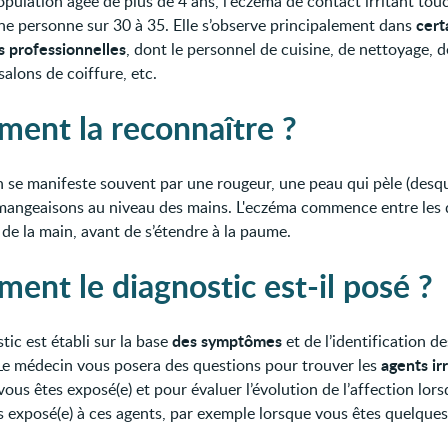
opulation âgée de plus de 4 ans, l'eczéma de contact irritant tou
cert
ne personne sur 30 à 35. Elle s’observe principalement dans
s professionnelles
, dont le personnel de cuisine, de nettoyage, d
salons de coiffure, etc.
ent la reconnaître ?
on se manifeste souvent par une rougeur, une peau qui pèle (des
mangeaisons au niveau des mains. L'eczéma commence entre les d
 de la main, avant de s’étendre à la paume.
ent le diagnostic est-il posé ?
des symptômes
tic est établi sur la base
et de l’identification d
agents irr
 Le médecin vous posera des questions pour trouver les
ous êtes exposé(e) et pour évaluer l’évolution de l’affection lor
us exposé(e) à ces agents, par exemple lorsque vous êtes quelques