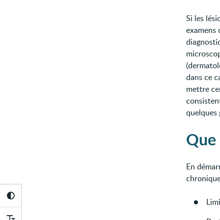
Si les lés
examens 
diagnosti
microscop
(dermatol
dans ce ca
mettre cer
consistent
quelques g
Que 
En démarr
chronique
Limi