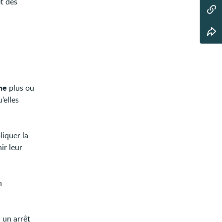
t des
ne
plus ou
’elles
liquer la
ir leur
n
a un arrêt