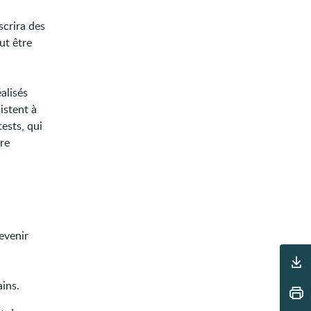
scrira des
ut être
éalisés
istent à
tests, qui
tre
evenir
Outils
ains.