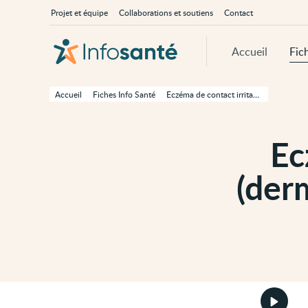
Passer
Navigation
À
Projet et équipe
Collaborations et soutiens
Contact
au
principale
propos
contenu
d'InfoSanté
principal
de
Accueil
Fic
cette
page
Passer
à
Accueil
Fiches Info Santé
Eczéma de contact irritant (dermatite de contact irritante)
la
navigation
principale
Passer
Ec
aux
outils
d'accessibilité
(derm
Démarr