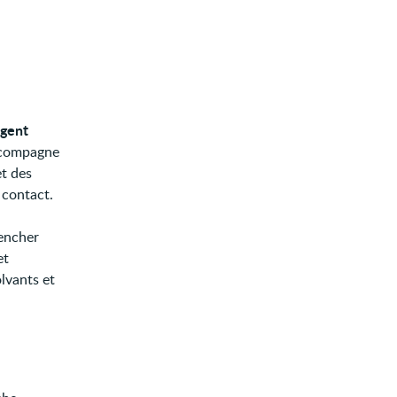
agent
accompagne
et des
 contact.
encher
et
lvants et