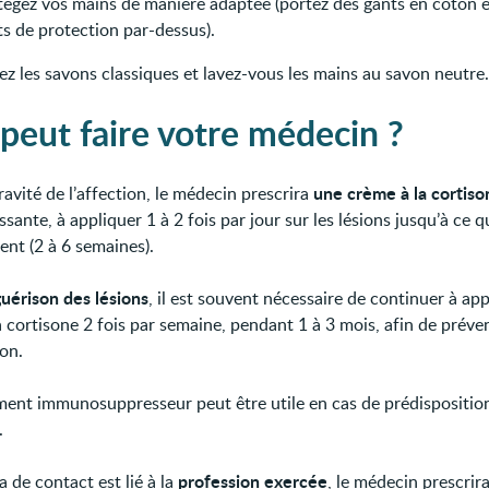
tégez vos mains de manière adaptée (portez des gants en coton e
ts de protection par-dessus).
ez les savons classiques et lavez-vous les mains au savon neutre.
peut faire votre médecin ?
une crème à la cortiso
ravité de l’affection, le médecin prescrira
sante, à appliquer 1 à 2 fois par jour sur les lésions jusqu’à ce qu
ent (2 à 6 semaines).
guérison des lésions
, il est souvent nécessaire de continuer à app
 cortisone 2 fois par semaine, pendant 1 à 3 mois, afin de préven
ion.
ment immunosuppresseur peut être utile en cas de prédispositio
.
profession exercée
a de contact est lié à la
, le médecin prescrir