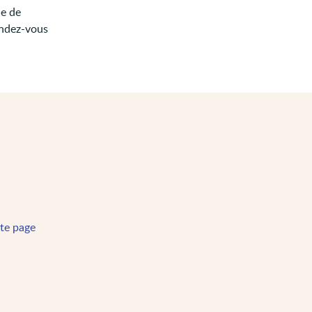
le de
endez-vous
tte page