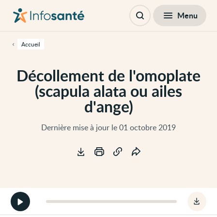
Passer
Navigation
au
principale
Fermer
Menu
Table des matières
contenu
Ouvrir
principal
la
de
recherche
cette
Accueil
page
Passer
à
Décollement de l'omoplate
la
navigation
(scapula alata ou ailes
principale
Passer
d'ange)
aux
outils
d'accessibilité
Dernière mise à jour le 01 octobre 2019
Outils
Démarrer
Téléc
la
le
version