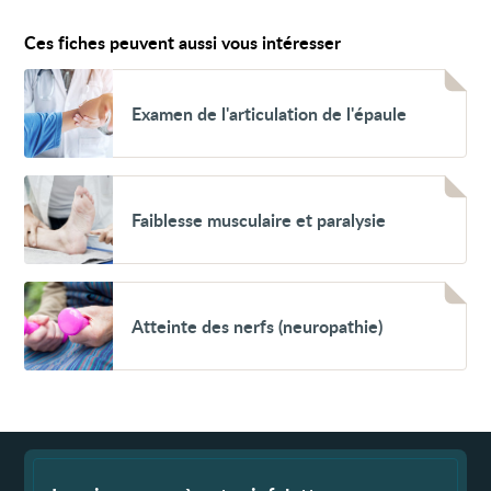
Ces fiches peuvent aussi vous intéresser
Voir
Examen
Examen de l'articulation de l'épaule
de
l'articulation
de
l'épaule
Voir
Faiblesse
Faiblesse musculaire et paralysie
musculaire
et
paralysie
Voir
Atteinte
Atteinte des nerfs (neuropathie)
des
nerfs
(neuropathie)
Fin
de