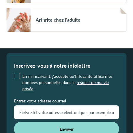
de
l’épaule
(coiffe
Voir
des
Arthrite
Arthrite chez l’adulte
rotateurs)
chez
l’adulte
Fin
de
page
Inscrivez-vous à notre infolettre
En m'inscrivant, j'accepte qu'Infosanté utilise mes
données personnelles dans le
respect de ma vie
privée
.
Entrez votre adresse courriel
Envoyer