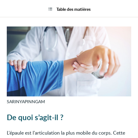
Exam
la
de
page
Table des matières
l'arti
de
l'épau
SARINYAPINNGAM
De quoi s’agit-il ?
L'épaule est l'articulation la plus mobile du corps. Cette