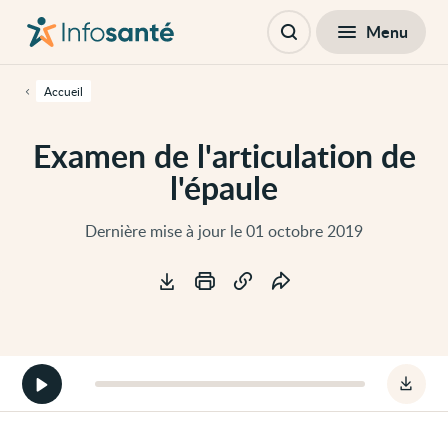
Passer
Navigation
au
principale
Fermer
Menu
Table des matières
contenu
Ouvrir
principal
la
de
recherche
cette
Accueil
page
Passer
à
Examen de l'articulation de
la
navigation
l'épaule
principale
Passer
aux
outils
Dernière mise à jour le 01 octobre 2019
d'accessibilité
Outils
Démarrer
Téléc
la
le
version
fichie
audio
audio
de