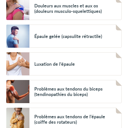
ailes
Douleurs
Douleurs aux muscles et aux os
d'ange)
aux
(douleurs musculo-squelettiques)
muscles
et
aux
os
Voir
(douleurs
Épaule
Épaule gelée (capsulite rétractile)
musculo-
gelée
squelettiques)
(capsulite
rétractile)
Voir
Luxation
Luxation de l’épaule
de
l’épaule
Voir
Problèmes
Problèmes aux tendons du biceps
aux
(tendinopathies du biceps)
tendons
du
biceps
(tendinopathies
Voir
du
Problèmes
Problèmes aux tendons de l’épaule
biceps)
aux
(coiffe des rotateurs)
tendons