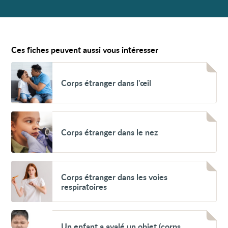
Ces fiches peuvent aussi vous intéresser
Voir
Corps
Corps étranger dans l'œil
étranger
dans
l'œil
Voir
Corps
Corps étranger dans le nez
étranger
dans
le
nez
Voir
Corps
Corps étranger dans les voies
étranger
respiratoires
dans
les
voies
respiratoires
Voir
Un
Un enfant a avalé un objet (corps