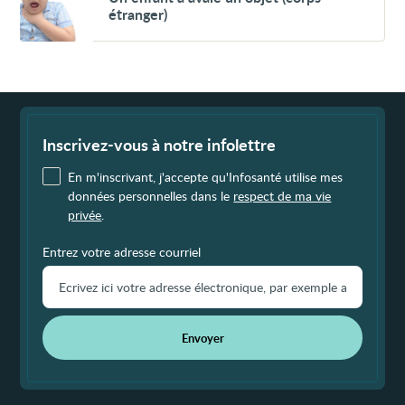
enfant
étranger)
a
avalé
un
objet
(corps
étranger)
Fin
de
page
Inscrivez-vous à notre infolettre
En m'inscrivant, j'accepte qu'Infosanté utilise mes
données personnelles dans le
respect de ma vie
privée
.
Entrez votre adresse courriel
Envoyer