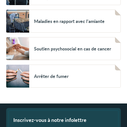
obstructive
(exacerbation
Voir
de
Maladies
BPCO)
Maladies en rapport avec l’amiante
en
rapport
avec
l’amiante
Voir
Soutien
Soutien psychosocial en cas de cancer
psychosocial
en
cas
de
cancer
Voir
Arrêter
Arrêter de fumer
de
fumer
Fin
de
page
Inscrivez-vous à notre infolettre