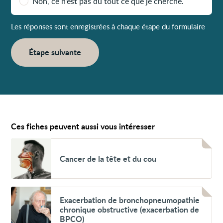
Non, ce n’est pas du tout ce que je cherche.
Les réponses sont enregistrées à chaque étape du formulaire
Étape suivante
Ces fiches peuvent aussi vous intéresser
Voir
Cancer
Cancer de la tête et du cou
de
la
tête
et
du
Voir
cou
Exacerbation
Exacerbation de bronchopneumopathie
de
chronique obstructive (exacerbation de
bronchopneumopathie
BPCO)
chronique