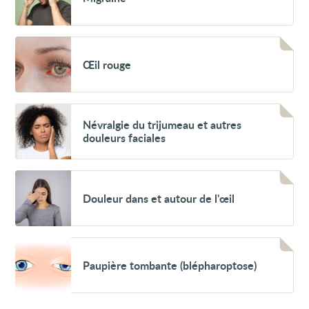
Voir
Œil
Œil rouge
rouge
Voir
Névralgie
Névralgie du trijumeau et autres
du
douleurs faciales
trijumeau
et
autres
douleurs
Voir
faciales
Douleur
Douleur dans et autour de l'œil
dans
et
autour
de
l'œil
Voir
Paupière
Paupière tombante (blépharoptose)
tombante
(blépharoptose)