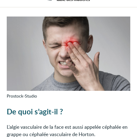
de
la
face
Prostock-Studio
De quoi s’agit-il ?
L’algie vasculaire de la face est aussi appelée céphalée en
grappe ou céphalée vasculaire de Horton.