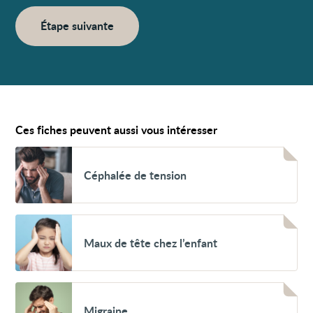
Étape suivante
Ces fiches peuvent aussi vous intéresser
Voir
Céphalée
Céphalée de tension
de
tension
Voir
Maux
Maux de tête chez l’enfant
de
tête
chez
l’enfant
Voir
Migraine
Migraine