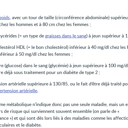
poids
, avec un tour de taille (circonférence abdominale) supérieu
chez les hommes et à 80 cm chez les femmes ;
lycérides (= un type de
graisses dans le sang
) à jeun supérieur à 
lestérol HDL (= le bon cholestérol) inférieur à 40 mg/dl chez le
nférieur à 50 mg/dl chez les femmes ;
e (glucose) dans le sang (glycémie) à jeun supérieure à 100 mg/dl 
re déjà sous traitement pour un diabète de type 2 ;
ion artérielle supérieure à 130/85, ou le fait d’être déjà traité p
rtension artérielle
.
me métabolique n'indique donc pas une seule maladie, mais un 
rs de risque qui surviennent souvent ensemble (on parle de «
nce ») et qui sont dès lors liés à des maladies comme les affecti
ulaires et le diabète.