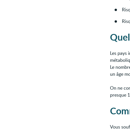
Risq
Risq
Quel
Les pays 
métaboliq
Le nombre
un âge mo
On ne con
presque 1
Comm
Vous souf