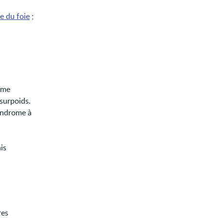
e du foie
;
ome
surpoids.
syndrome à
is
.
res