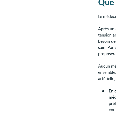
Que 
Le médeci
Après un c
tension ar
besoin de
sain. Par 
proposera
Aucun méd
ensemble.
artérielle
En 
médi
préf
conv