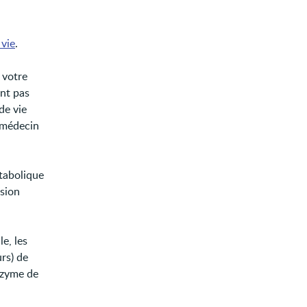
vie
.
 votre
ent pas
de vie
e médecin
tabolique
nsion
e, les
rs) de
enzyme de