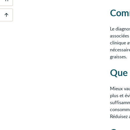
Outils
d'accessibilité
Comm
Descendre
au
Le diagno
pied
associées
de
page
clinique a
nécessaire
graisses.
Que 
Mieux vau
plus et é
suffisamme
consommez
Réduisez 