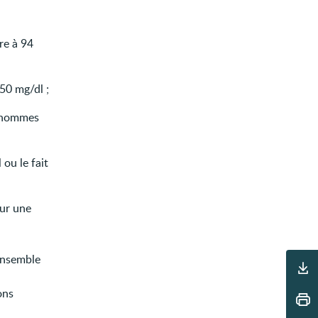
re à 94
150 mg/dl ;
s hommes
ou le fait
our une
Outils
ensemble
ons