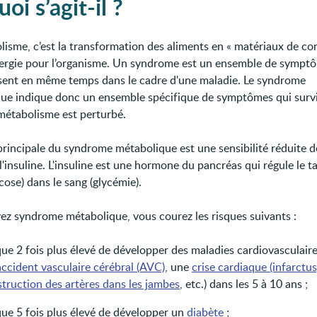
oi s’agit-il ?
lisme, c’est la transformation des aliments en « matériaux de co
nergie pour l’organisme. Un syndrome est un ensemble de sympt
sent en même temps dans le cadre d'une maladie. Le syndrome
ue indique donc un ensemble spécifique de symptômes qui surv
métabolisme est perturbé.
principale du syndrome métabolique est une sensibilité réduite d
 l'insuline. L'insuline est une hormone du pancréas qui régule le t
cose) dans le sang (glycémie).
vez syndrome métabolique, vous courez les risques suivants :
que 2 fois plus élevé de développer des maladies cardiovasculai
accident vasculaire cérébral (AVC)
, une
crise cardiaque (infarctus
struction des artères dans les jambes
, etc.) dans les 5 à 10 ans ;
que 5 fois plus élevé de développer un
diabète
;