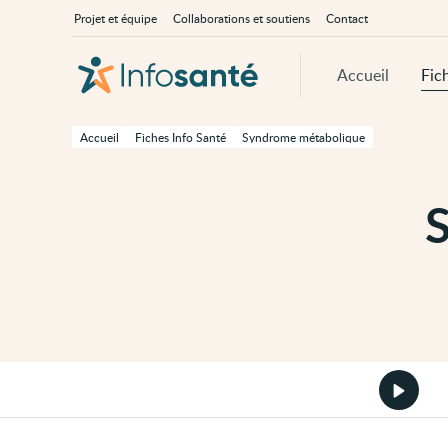
Passer
Navigation
À
Projet et équipe
Collaborations et soutiens
Contact
au
principale
propos
contenu
d'InfoSanté
principal
de
Accueil
Fic
cette
page
Passer
à
Accueil
Fiches Info Santé
Syndrome métabolique
la
navigation
principale
Passer
aux
outils
d'accessibilité
Démarr
la
version
audio