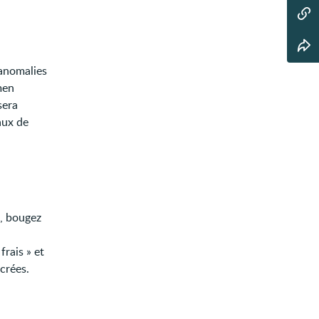
'anomalies
men
sera
aux de
e, bougez
frais » et
crées.