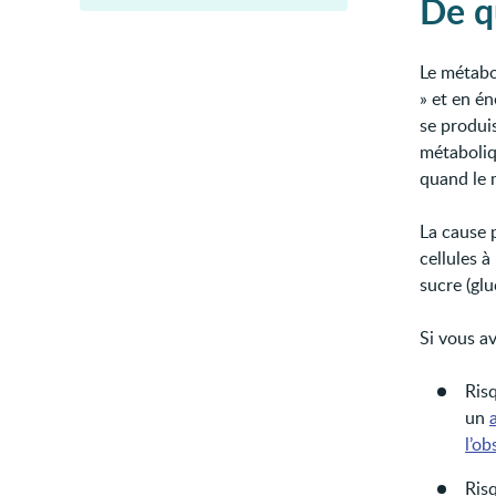
De qu
Le métabo
» et en é
se produi
métaboliq
quand le 
La cause 
cellules à
sucre (glu
Si vous a
Ris
un
l’ob
Ris