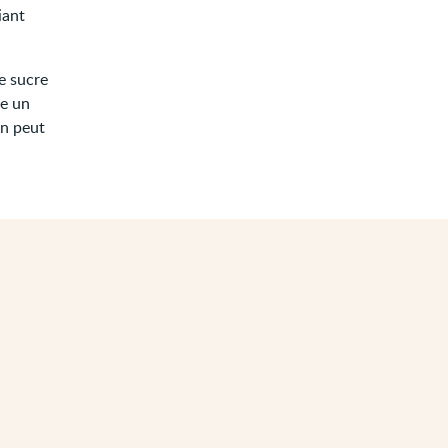
iant
e sucre
te un
in peut