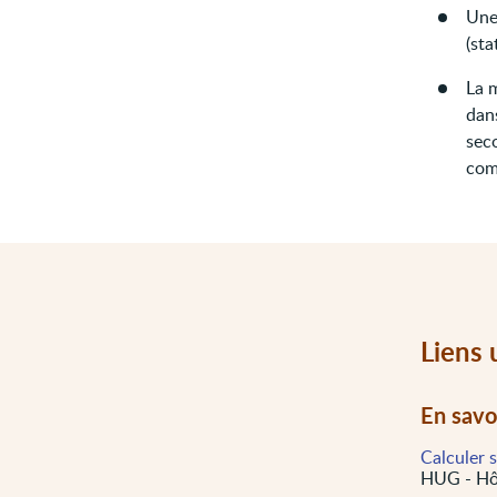
Une
(sta
La 
dans
seco
com
Liens 
En savo
Calculer 
HUG - Hôp