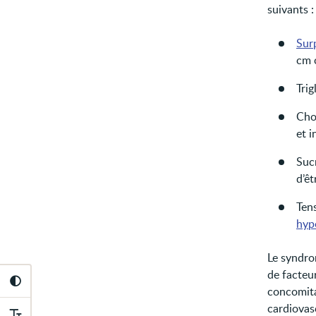
suivants :
Sur
cm 
Trig
Cho
et i
Sucr
d’êt
Tens
hype
Le syndro
de facteu
concomita
cardiovasc