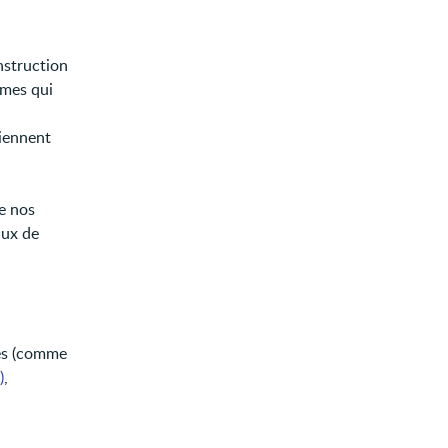
nstruction
ômes qui
iennent
e nos
aux de
res (comme
)
,