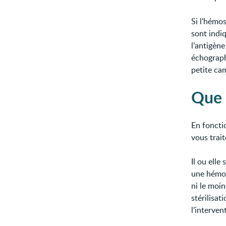
Si l'hémo
sont indi
l’antigène
échograph
petite cam
Que 
En foncti
vous trai
Il ou elle
une hémos
ni le moin
stérilisat
l’interven