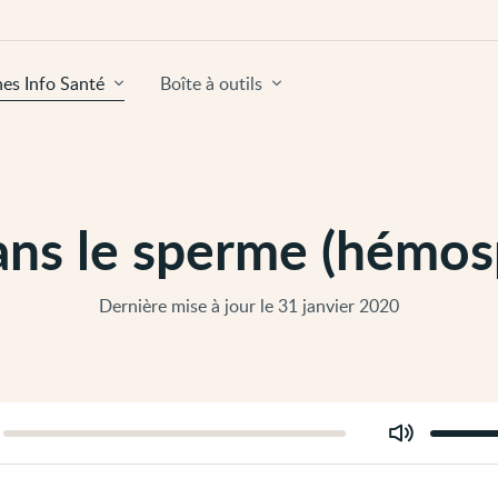
hes Info Santé
Boîte à outils
ans le sperme (hémos
Dernière mise à jour le 31 janvier 2020
Modifier
er
le
volume