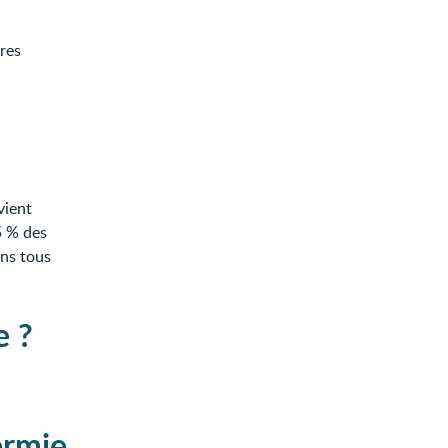
res
vient
5 % des
ans tous
e ?
ermie