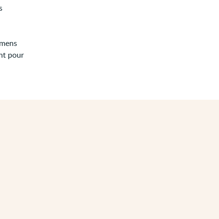
s
xamens
nt pour