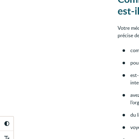
est-i
Votre mé
précise de
com
pour
est-
inte
ave
l’or
du l
voy