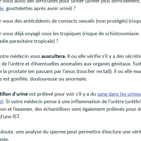
-vous aussi des difficultés pour uriner (uriner plus difficilement
le
, gouttelettes après avoir uriné) ?
-vous des antécédents de contacts sexuels (non protégés) (risque
z-vous déjà voyagé sous les tropiques (risque de schistosomiase,
die parasitaire tropicale) ?
auscultera.
votre médecin vous
Il ou elle vérifie s’il y a des sécrét
 de l'urètre et d’éventuelles anomalies aux organes génitaux. Sui
la prostate (en passant par l’anus (toucher rectal)), il ou elle ex
te est gonflée, douloureuse ou anormale.
illon d’urine
est prélevé pour voir s’il y a du
sang dans les urines
e)
. Si votre médecin pense à une inflammation de l'urètre (uréthr
sion et l’examen, des échantillons sont également prélevés pour d
d’une IST.
 doute, une analyse du sperme peut permettre d’exclure une véri
mie.