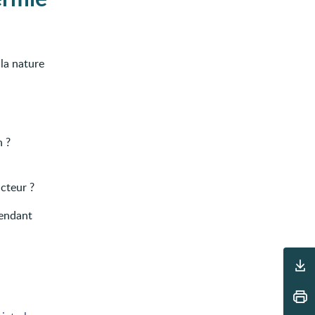
la nature
n ?
cteur ?
pendant
Outils