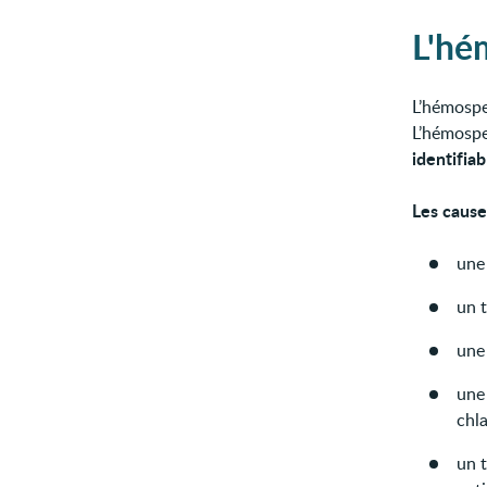
L'hé
L’hémospe
L’hémospe
identifiab
Les cause
une 
un t
un
une
chl
un t