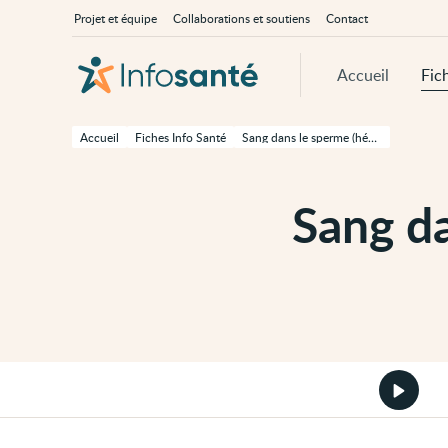
Passer
Navigation
À
Projet et équipe
Collaborations et soutiens
Contact
au
principale
propos
contenu
d'InfoSanté
principal
de
Accueil
Fic
cette
page
Passer
à
Accueil
Fiches Info Santé
Sang dans le sperme (hémospermie)
la
navigation
principale
Passer
Sang d
aux
outils
d'accessibilité
Démarr
la
version
audio