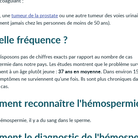
coagulant ;
, une
tumeur de la prostate
ou une autre tumeur des voies urinai
ment jamais chez les personnes de moins de 50 ans).
elle fréquence ?
isposons pas de chiffres exacts par rapport au nombre de cas
rmie dans notre pays. Les études montrent que le problème sur
37 ans en moyenne.
ent à un âge plutôt jeune :
Dans environ 1
symptômes ne surviennent qu'une fois. Ils sont plus chroniques d
 cas.
ent reconnaître l'hémospermi
hémospermie, il y a du sang dans le sperme.
ent le diagnostic de l'hémosp