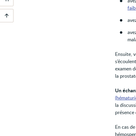
avez
Outils
d'accessibilité
faib
avez
Descendre
au
ave
pied
de
mala
page
Ensuite, 
s’écoulent
examen de 
la prosta
Un échant
(hématuri
la discus
présence 
En cas de
hémosper