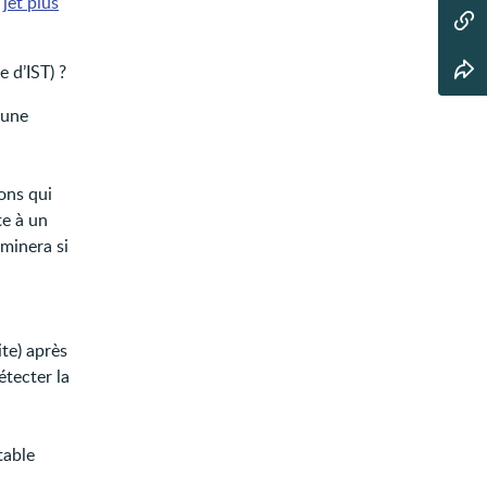
,
jet plus
 d’IST) ?
 une
ions qui
te à un
aminera si
ite) après
étecter la
table