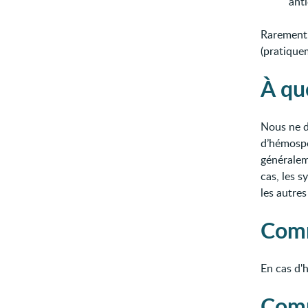
anti
Rarement
(pratique
À qu
Nous ne d
d’hémospe
généralem
cas, les 
les autres
Comm
En cas d'
Comm