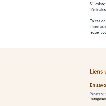
S'il exist
séminales 
En cas de 
anormau
lequel vou
Liens 
En savo
Prostate 
mongenera