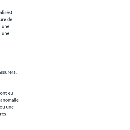
lisés)
sure de
, une
c une
assurera,
’ont eu
 anomalie
 ou une
près