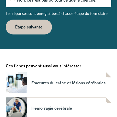
Non, ce n’est pas du tout ce que je cherche.
Les réponses sont enregistrées à chaque étape du formulaire
Étape suivante
Ces fiches peuvent aussi vous intéresser
Voir
Fractures
Fractures du crâne et lésions cérébrales
du
crâne
et
lésions
cérébrales
Voir
Hémorragie
Hémorragie cérébrale
cérébrale