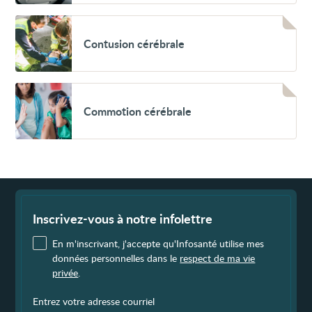
Voir
Contusion
Contusion cérébrale
cérébrale
Voir
Commotion
Commotion cérébrale
cérébrale
Fin
de
page
Inscrivez-vous à notre infolettre
En m'inscrivant, j'accepte qu'Infosanté utilise mes
données personnelles dans le
respect de ma vie
privée
.
Entrez votre adresse courriel