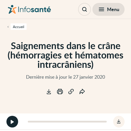
Passer
Navigation
au
principale
Fermer
Menu
Table des matières
contenu
Ouvrir
principal
la
de
recherche
cette
Accueil
page
Passer
à
Saignements dans le crâne
la
navigation
(hémorragies et hématomes
principale
Passer
intracrâniens)
aux
outils
d'accessibilité
Dernière mise à jour le 27 janvier 2020
Outils
Démarrer
Téléc
la
le
version