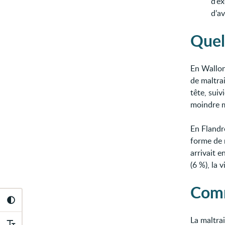
d’ex
d’av
Quel
En Wallon
de maltrai
tête, suiv
moindre m
En Flandr
forme de 
arrivait e
(6 %), la 
Comm
La maltrai