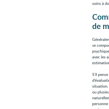
soins à do
Comm
de m
Généraleme
se compor
psychique
avec les 
estimation
S’il pense
d’évaluati
situation.
ou plusieu
naturelle
personne 