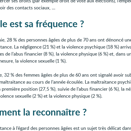
ercer ses droits (par exemple droit de vote aux élections), l’emp
oir des contacts sociaux, …
le est sa fréquence ?
ie, 28 % des personnes âgées de plus de 70 ans ont dénoncé un
tance. La négligence (21 %) et la violence psychique (18 %) arriv
ies de l’abus financier (8 %), la violence physique (6 %) et, dans u
esure, la violence sexuelle (1 %).
e, 32 % des femmes âgées de plus de 60 ans ont signalé avoir su
maltraitance au cours de l’année écoulée. La maltraitance psych
n première position (27,5 %), suivie de l’abus financier (6 %), la n
violence sexuelle (2 %) et la violence physique (2 %).
ent la reconnaître ?
tance à l’égard des personnes âgées est un sujet très délicat dan