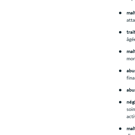
mal
att
tra
âgée
mal
mont
abu
fina
abu
nég
soin
acti
mal