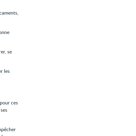
icaments,
sonne
rer, se
r les
 pour ces
 ses
empêcher