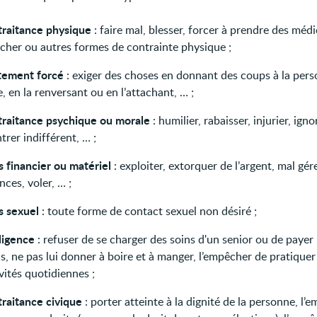
traitance physique
: faire mal, blesser, forcer à prendre des méd
acher ou autres formes de contrainte physique ;
itement forcé
: exiger des choses en donnant des coups à la per
, en la renversant ou en l’attachant, … ;
traitance psychique ou morale
: humilier, rabaisser, injurier, igno
rer indifférent, … ;
s financier ou matériel
: exploiter, extorquer de l’argent, mal gére
nces, voler, … ;
s sexuel
: toute forme de contact sexuel non désiré ;
ligence
: refuser de se charger des soins d'un senior ou de payer
s, ne pas lui donner à boire et à manger, l’empêcher de pratiquer
vités quotidiennes ;
traitance civique
: porter atteinte à la dignité de la personne, l’