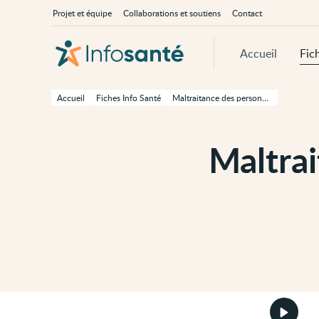
Passer
Navigation
À
Projet et équipe
Collaborations et soutiens
Contact
au
principale
propos
contenu
d'InfoSanté
principal
de
Accueil
Fic
cette
page
Passer
à
Accueil
Fiches Info Santé
Maltraitance des personnes âgées à domicile
la
navigation
principale
Passer
Maltra
aux
outils
d'accessibilité
Démarr