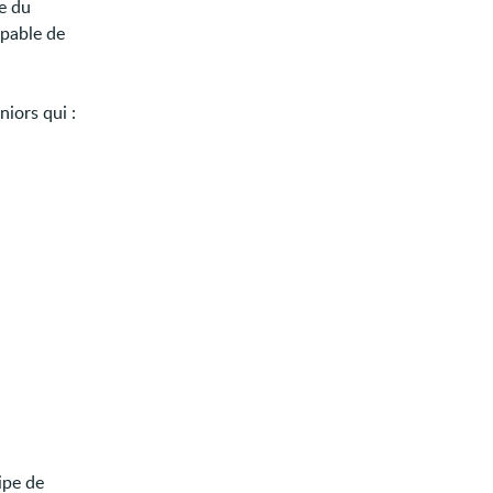
e du
upable de
niors qui :
ipe de