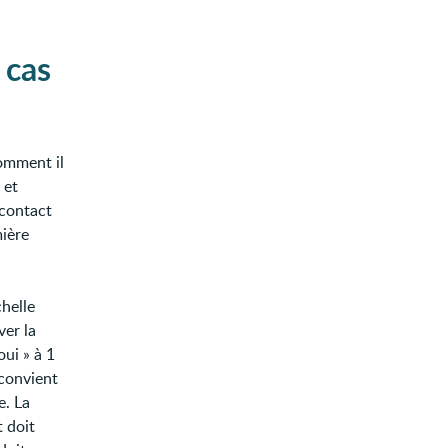
 cas
comment il
 et
 contact
mière
chelle
ver la
oui » à 1
 convient
e. La
t doit