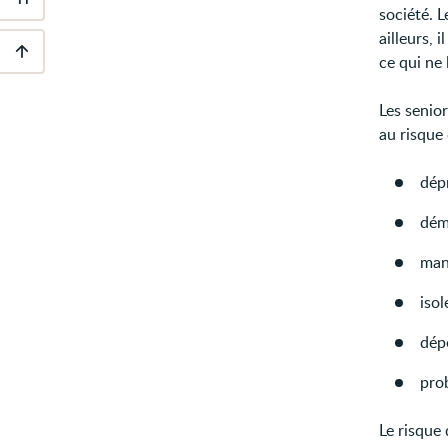
Outils
société. L
d'accessibilité
ailleurs, 
ce qui ne l
Descendre
au
Les senio
pied
de
au risque 
page
dépr
dém
man
isol
dépe
pro
Le risque 