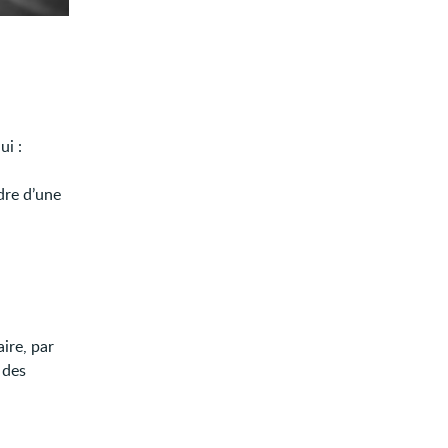
ui :
dre d’une
aire, par
 des