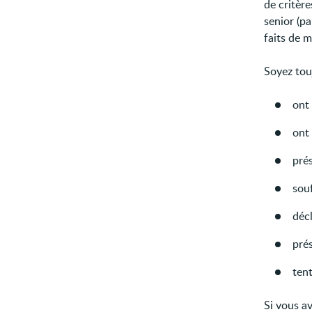
de critèr
senior (p
faits de m
Soyez touj
ont 
ont 
prés
souf
décl
pré
tent
Si vous a