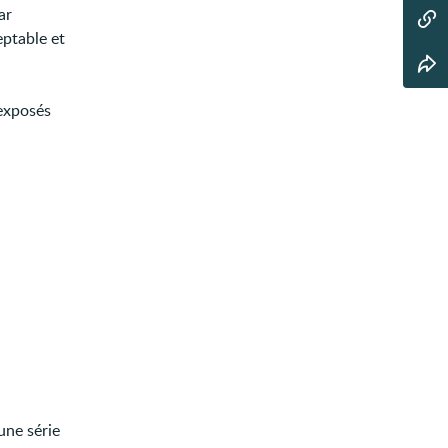
ar
ceptable et
 exposés
une série