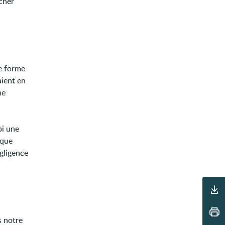
êcher
e forme
aient en
ne
bi une
ique
égligence
Outils
s notre