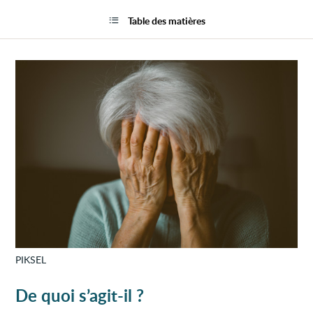
Dépre
la
chez
page
Table des matières
la
perso
âgée
PIKSEL
De quoi s’agit-il ?