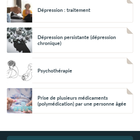
Dépression :
Dépression : traitement
traitement
Voir
Dépression
Dépression persistante (dépression
persistante
chronique)
(dépression
chronique)
Voir
Psychothérapie
Psychothérapie
Voir
Prise
Prise de plusieurs médicaments
de
(polymédication) par une personne âgée
plusieurs
médicaments
(polymédication)
par
une
personne
âgée
Fin