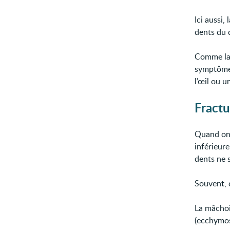
Ici aussi,
dents du 
Comme la 
symptômes
l’œil ou u
Fractu
Quand on 
inférieur
dents ne 
Souvent, 
La mâchoi
(ecchymos