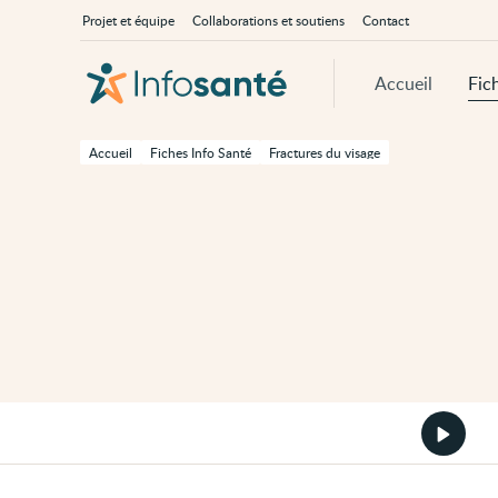
Passer
Navigation
À
Projet et équipe
Collaborations et soutiens
Contact
au
principale
propos
contenu
d'InfoSanté
principal
de
Accueil
Fic
cette
page
Passer
à
Accueil
Fiches Info Santé
Fractures du visage
la
navigation
principale
Passer
aux
outils
d'accessibilité
Démarr
la
version
audio