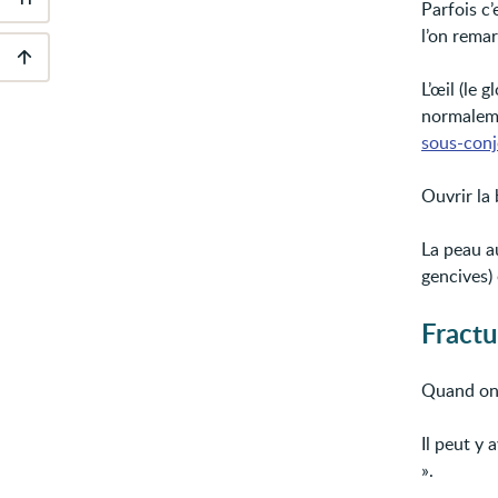
Outils
Parfois c’
d'accessibilité
l’on rema
L’œil (le 
Descendre
au
normaleme
pied
sous-conj
de
page
Ouvrir la 
La peau a
gencives)
Fractu
Quand on a
Il peut y 
».