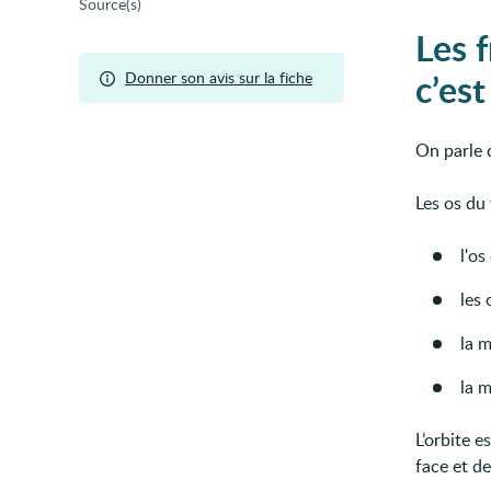
Source(s)
Les 
c’est
Donner son avis sur la fiche
On parle d
Les os du 
l'os
les 
la m
la m
L’orbite e
face et de