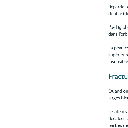
Regarder 
double (di
L’œil (glo
dans l’orb
La peau es
supérieure
insensible
Fractu
Quand on 
larges bl
Les dents 
décalées e
parties d