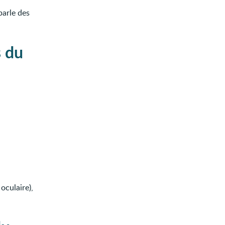
parle des
s du
oculaire),