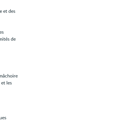
ve et des
es
mités de
 mâchoire
et les
eues