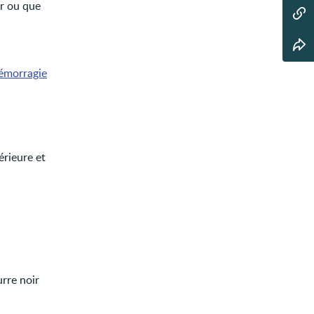
ur ou que
émorragie
érieure et
rre noir