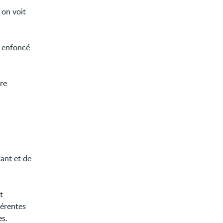
 on voit
us enfoncé
vre
ant et de
t
férentes
es.