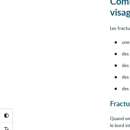
Comm
visa
Les fract
une 
des
des
des
des 
Fract
Quand on 
le bord in