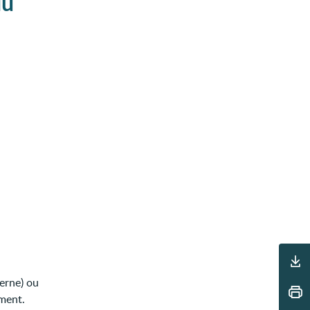
du
Outils
erne) ou
ement.