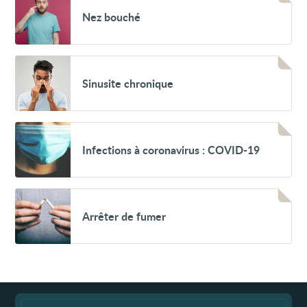
Nez
Nez bouché
bouché
Voir
Sinusite
Sinusite chronique
chronique
Voir
Infections
Infections à coronavirus : COVID-19
à
coronavirus
:
COVID-
19
Voir
Arrêter
Arrêter de fumer
de
fumer
Fin