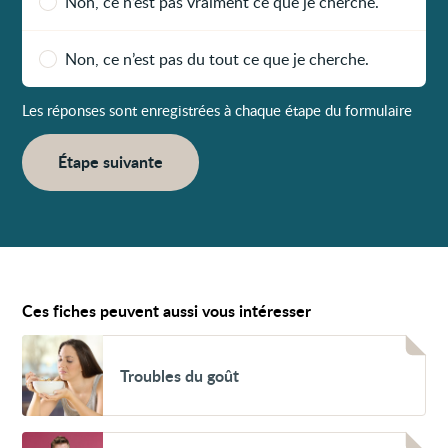
Non, ce n’est pas vraiment ce que je cherche.
Non, ce n’est pas du tout ce que je cherche.
Les réponses sont enregistrées à chaque étape du formulaire
Étape suivante
Ces fiches peuvent aussi vous intéresser
Voir
Troubles
Troubles du goût
du
goût
Voir