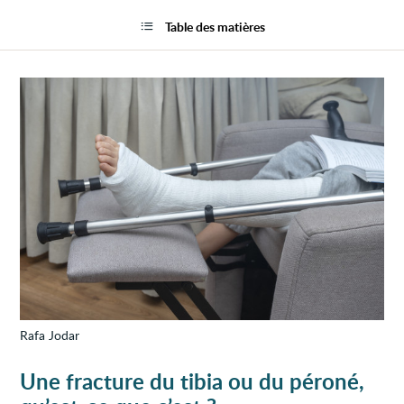
Fract
la
du
page
Table des matières
tibia
ou
du
péron
Rafa Jodar
Une fracture du tibia ou du péroné,