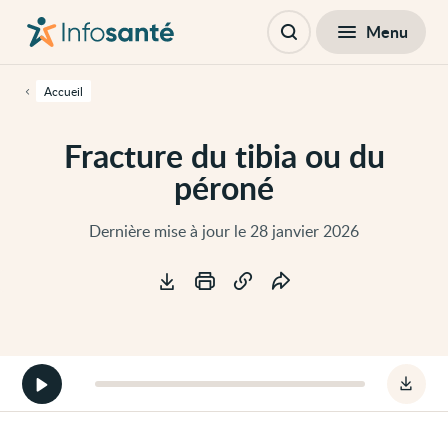
Passer
Navigation
au
principale
Fermer
Menu
Table des matières
contenu
Ouvrir
principal
la
de
recherche
cette
Accueil
page
Passer
à
Fracture du tibia ou du
la
navigation
péroné
principale
Passer
aux
outils
Dernière mise à jour le 28 janvier 2026
d'accessibilité
Outils
Démarrer
Téléc
la
le
version
fichie
audio
audio
de