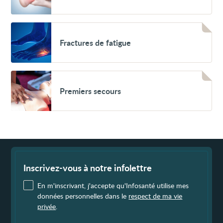
la
cheville
Voir
Fractures
Fractures de fatigue
de
fatigue
Voir
Premiers
Premiers secours
secours
Fin
de
page
Inscrivez-vous à notre infolettre
En m'inscrivant, j'accepte qu'Infosanté utilise mes
données personnelles dans le
respect de ma vie
privée
.