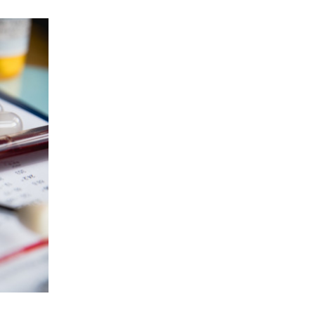
Thrombocytémie
essentielle
(TE)