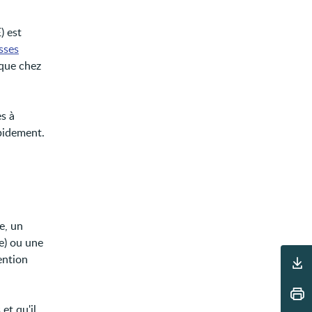
) est
sses
que chez
s à
apidement.
n
e, un
e) ou une
Outils
ention
et qu'il