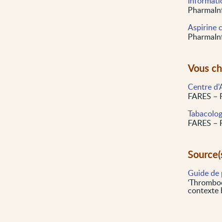
Informati
PharmaInf
Aspirine 
PharmaInf
Vous ch
Centre d’
FARES – F
Tabacolo
FARES – F
Source(
Guide de 
‘Thromboc
contexte 