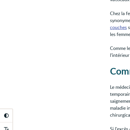
Chez la f
synonyme 
couches
s
les femme
Comme les
l’intérie
Comm
Le médecin
temporaire
saignemen
maladie in
chirurgical
Si l'excès