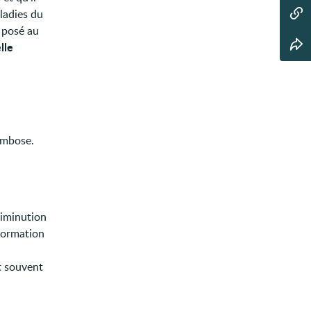
ladies du
 posé au
lle
ombose.
 diminution
 formation
it souvent