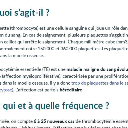
oi s’agit-il ?
ette (thrombocyte) est une cellule sanguine qui joue un rôle dan
on du sang. En cas de saignement, plusieurs plaquettes s’agglutin
n caillot qui arrête le saignement. Chaque millimètre cube (mm3
normalement entre 150 000 et 360 000 plaquettes. Les plaquette
ans la moelle osseuse.
maladie maligne du sang évolu
ocytémie essentielle (TE) est une
e
(affection myéloproliférative), caractérisée par une prolifératio
s dans la moelle osseuse. Il y a donc
trop de plaquettes dans le s
héréditaire.
ytose)
. L'affection est parfois
 qui et à quelle fréquence ?
6 à 25 nouveaux cas
nnée, on compte
de thrombocytémie essenti