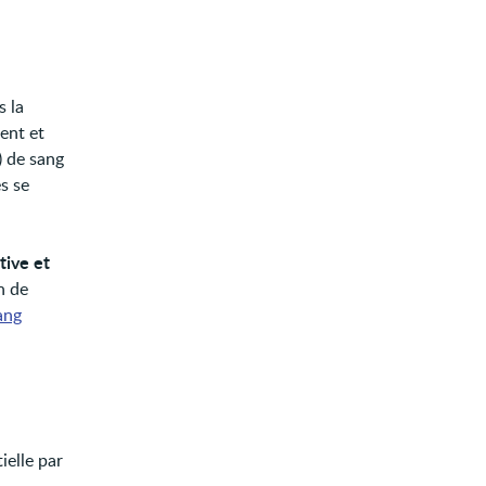
s la
ent et
) de sang
s se
tive et
n de
ang
elle par