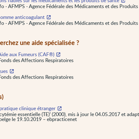
ons fiables sur les médicaments et les produits de santé
o - AFMPS - Agence Fédérale des Médicaments et des Produits
comme anticoagulant
o - AFMPS - Agence Fédérale des Médicaments et des Produits
erchez une aide spécialisée ?
Aide aux Fumeurs (CAF®)
onds des Affections Respiratoires
gues
onds des Affections Respiratoires
s)
pratique clinique étranger
ytémie essentielle (TE)’ (2000), mis à jour le 04.05.2017 et adap
belge le 19.10.2019 – ebpracticenet