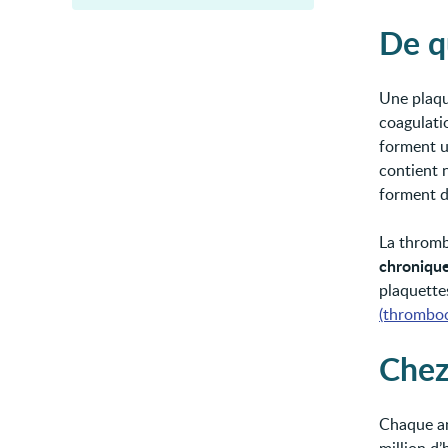
De qu
Une plaqu
coagulati
forment u
contient 
forment d
La thromb
chroniqu
plaquette
(thromboc
Chez
Chaque a