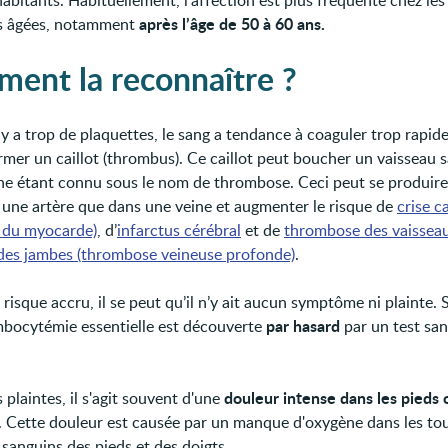
habitants. Habituellement, l’affection est plus fréquente chez les
après l’âge de 50 à 60 ans.
s âgées, notamment
ent la reconnaître ?
y a trop de plaquettes, le sang a tendance à coaguler trop rapid
rmer un caillot (thrombus). Ce caillot peut boucher un vaisseau s
 étant connu sous le nom de thrombose. Ceci peut se produire
 une artère que dans une veine et augmenter le risque de
crise c
s du myocarde)
, d’
infarctus cérébral
et de
thrombose des vaissea
des jambes (thrombose veineuse profonde)
.
risque accru, il se peut qu’il n’y ait aucun symptôme ni plainte.
par hasard
bocytémie essentielle est découverte
par un test sa
douleur intense dans les pieds 
es plaintes, il s'agit souvent d'une
. Cette douleur est causée par un manque d'oxygène dans les tou
 sanguins des pieds et des doigts.