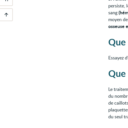
Outils
persiste,
d'accessibilité
(hém
sang
moyen de 
Descendre
osseuse e
au
pied
de
Que 
page
Essayez d
Que 
Le traite
du nombre 
de caillot
plaquettes
du seul t