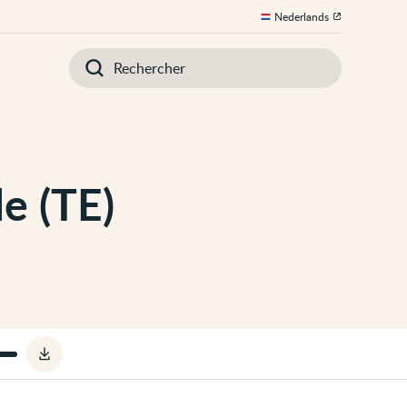
Nederlands
Introduisez
votre
recherche
e (TE)
Télécharger
le
fichier
audio