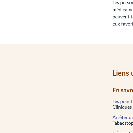
Les perso
médicamen
peuvent to
eux favor
Liens 
En savo
Les poncti
Cliniques
Arrêter de
Tabacstop