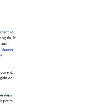
ement et
anguin, le
 aussi
ardiaque
ux
 Souvent,
nguin de
ou dans
t petits