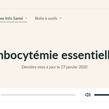
hes Info Santé
Boîte à outils
bocytémie essentiell
Dernière mise à jour le 27 janvier 2020
Modifier
er
le
volume