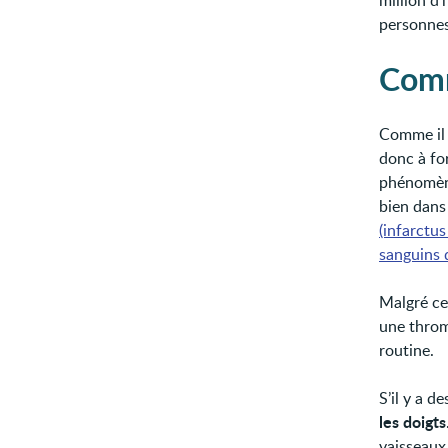
million d’
personne
Comm
Comme il 
donc à fo
phénomène
bien dans
(infarctu
sanguins 
Malgré ce 
une throm
routine.
S’il y a d
les doigts
vaisseaux