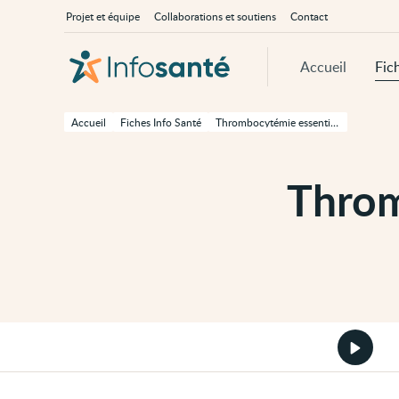
Passer
Navigation
À
Projet et équipe
Collaborations et soutiens
Contact
au
principale
propos
contenu
d'InfoSanté
principal
de
Accueil
Fic
cette
page
Passer
à
Accueil
Fiches Info Santé
Thrombocytémie essentielle (TE)
la
navigation
principale
Passer
Throm
aux
outils
d'accessibilité
Démarr
la
version
audio