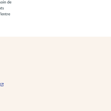
soin de
nts
d’entre