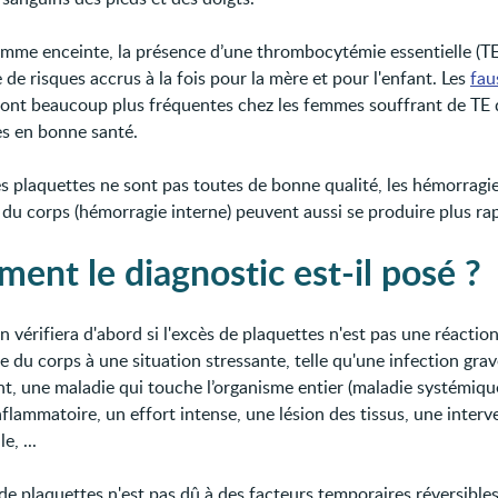
emme enceinte, la présence d’une thrombocytémie essentielle (TE
de risques accrus à la fois pour la mère et pour l'enfant. Les
fau
ont beaucoup plus fréquentes chez les femmes souffrant de TE 
s en bonne santé.
 plaquettes ne sont pas toutes de bonne qualité, les hémorragie
ur du corps (hémorragie interne) peuvent aussi se produire plus r
ent le diagnostic est-il posé ?
 vérifiera d'abord si l'excès de plaquettes n'est pas une réactio
 du corps à une situation stressante, telle qu'une infection grav
t, une maladie qui touche l’organisme entier (maladie systémiqu
flammatoire, un effort intense, une lésion des tissus, une interv
e, ...
 de plaquettes n'est pas dû à des facteurs temporaires réversibles 