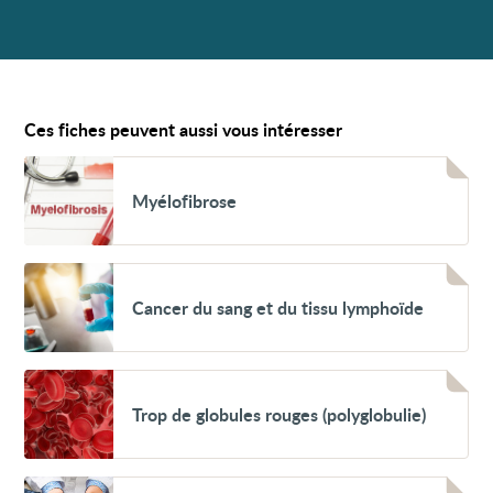
Ces fiches peuvent aussi vous intéresser
Voir
Myélofibrose
Myélofibrose
Voir
Cancer
Cancer du sang et du tissu lymphoïde
du
sang
et
du
tissu
Voir
lymphoïde
Trop
Trop de globules rouges (polyglobulie)
de
globules
rouges
(polyglobulie)
Voir