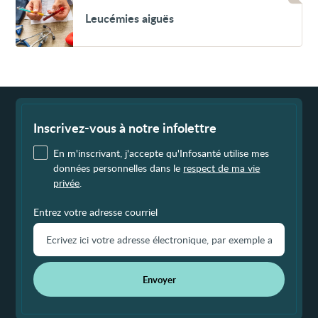
Leucémies
Leucémies aiguës
aiguës
Fin
de
page
Inscrivez-vous à notre infolettre
En m'inscrivant, j'accepte qu'Infosanté utilise mes
données personnelles dans le
respect de ma vie
privée
.
Entrez votre adresse courriel
Envoyer