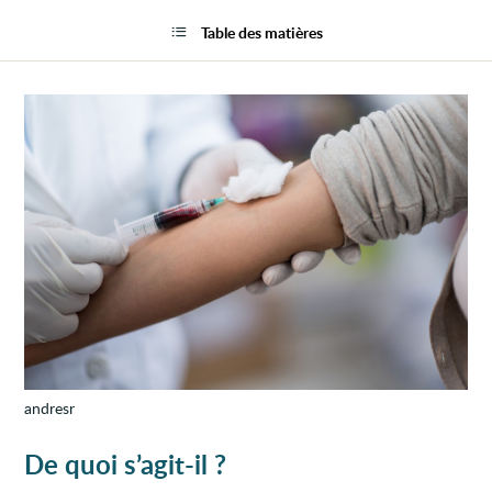
Malad
la
de
page
Table des matières
Vaque
ou
polygl
primit
andresr
De quoi s’agit-il ?