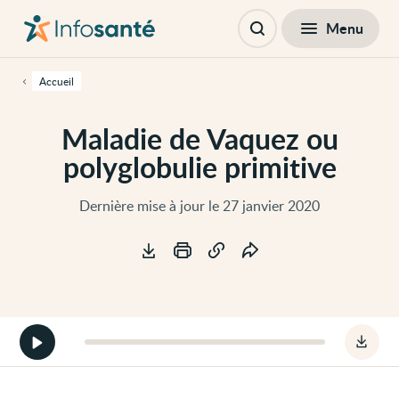
Passer
Navigation
au
principale
Fermer
Menu
Table des matières
contenu
Ouvrir
principal
la
de
recherche
cette
Accueil
page
Passer
à
Maladie de Vaquez ou
la
navigation
polyglobulie primitive
principale
Passer
aux
outils
Dernière mise à jour le 27 janvier 2020
d'accessibilité
Outils
Démarrer
Téléc
la
le
version
fichie
audio
audio
de