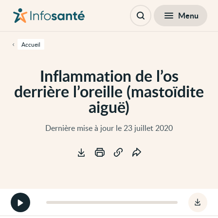
Passer
Navigation
au
principale
Fermer
Menu
Table des matières
contenu
Ouvrir
principal
la
de
recherche
cette
Accueil
page
Passer
à
Inflammation de l’os
la
navigation
derrière l’oreille (mastoïdite
principale
Passer
aiguë)
aux
outils
d'accessibilité
Dernière mise à jour le 23 juillet 2020
Outils
Démarrer
Téléc
la
le
version