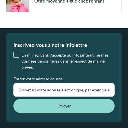
Otite moyenne aiguë chez l’enfant
moyenne
aiguë
chez
l’enfant
Fin
de
page
Inscrivez-vous à notre infolettre
En m'inscrivant, j'accepte qu'Infosanté utilise mes
données personnelles dans le
respect de ma vie
privée
.
Entrez votre adresse courriel
Envoyer