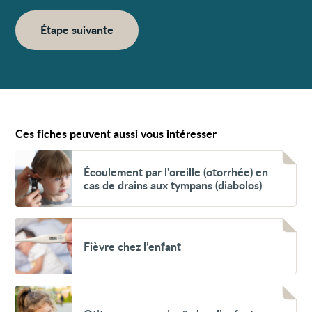
Étape suivante
Ces fiches peuvent aussi vous intéresser
Voir
Écoulement
Écoulement par l'oreille (otorrhée) en
par
cas de drains aux tympans (diabolos)
l'oreille
(otorrhée)
en
cas
Voir
de
Fièvre
Fièvre chez l’enfant
drains
chez
aux
l’enfant
tympans
(diabolos)
Voir
Otite