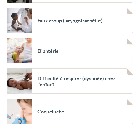
chez
l'adulte
Voir
Faux
Faux croup (laryngotrachéite)
croup
(laryngotrachéite)
Voir
Diphtérie
Diphtérie
Voir
Difficulté
Difficulté à respirer (dyspnée) chez
à
l’enfant
respirer
(dyspnée)
chez
l’enfant
Voir
Coqueluche
Coqueluche