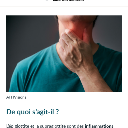
suprag
ATHVisions
De quoi s’agit-il ?
inflammations
L’épiglottite et la supraglottite sont des