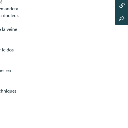
 à
 demandera
a douleur.
 la veine
r le dos
her en
echniques