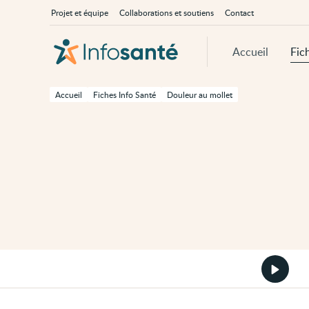
Passer
Navigation
À
Projet et équipe
Collaborations et soutiens
Contact
au
principale
propos
contenu
d'InfoSanté
principal
de
Accueil
Fic
cette
page
Passer
à
Accueil
Fiches Info Santé
Douleur au mollet
la
navigation
principale
Passer
aux
outils
d'accessibilité
Démarr
la
version
audio