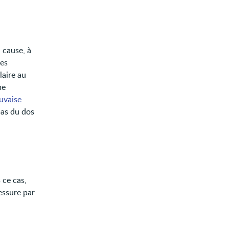
 cause, à
les
laire au
me
uvaise
bas du dos
 ce cas,
essure par