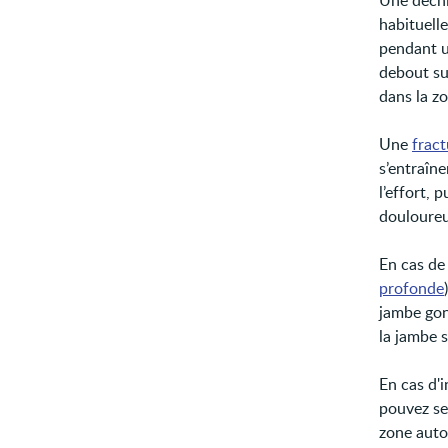
Une déchi
habituell
pendant un
debout su
dans la zo
Une
fract
s’entraîn
l’effort, 
douloureu
En cas de
profonde
jambe gonf
la jambe s
En cas d'i
pouvez se
zone auto