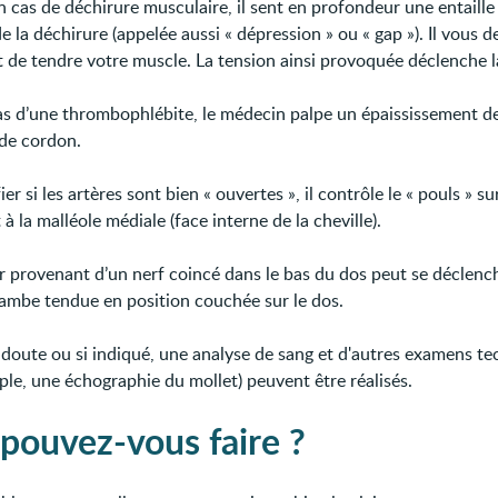
n cas de déchirure musculaire, il sent en profondeur une entaille
de la déchirure (appelée aussi « dépression » ou « gap »). Il vous
 de tendre votre muscle. La tension ainsi provoquée déclenche l
as d’une thrombophlébite, le médecin palpe un épaississement de
de cordon.
ier si les artères sont bien « ouvertes », il contrôle le « pouls » su
 à la malléole médiale (face interne de la cheville).
r provenant d’un nerf coincé dans le bas du dos peut se déclenc
 jambe tendue en position couchée sur le dos.
 doute ou si indiqué, une analyse de sang et d'autres examens t
ple, une échographie du mollet) peuvent être réalisés.
pouvez-vous faire ?