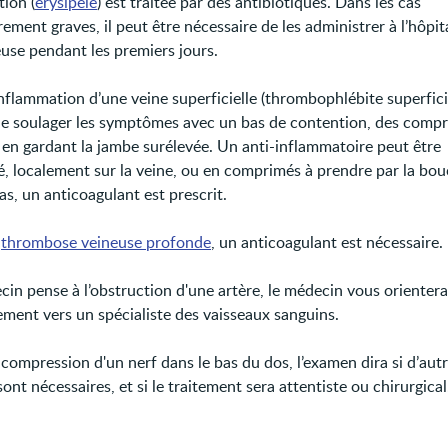
tion (
érysipèle
) est traitée par des antibiotiques. Dans les cas
rement graves, il peut être nécessaire de les administrer à l’hôpit
euse pendant les premiers jours.
nflammation d’une veine superficielle (thrombophlébite superficiel
de soulager les symptômes avec un bas de contention, des comp
t en gardant la jambe surélevée. Un anti-inflammatoire peut être
é, localement sur la veine, ou en comprimés à prendre par la bo
as, un anticoagulant est prescrit.
e
thrombose veineuse profonde
, un anticoagulant est nécessaire.
cin pense à l’obstruction d'une artère, le médecin vous orientera
ement vers un spécialiste des vaisseaux sanguins.
 compression d'un nerf dans le bas du dos, l’examen dira si d’aut
nt nécessaires, et si le traitement sera attentiste ou chirurgical