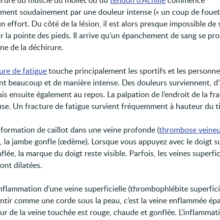
rure du muscle du mollet ou du
tendon d'Achille
commence
ement soudainement par une douleur intense (« un coup de fouet
 effort. Du côté de la lésion, il est alors presque impossible de
r la pointe des pieds. Il arrive qu’un épanchement de sang se pr
ne de la déchirure.
ure de fatigue
touche principalement les sportifs et les personne
ent beaucoup et de manière intense. Des douleurs surviennent, d
puis ensuite également au repos. La palpation de l’endroit de la fr
se. Un fracture de fatigue survient fréquemment à hauteur du ti
 formation de caillot dans une veine profonde (
thrombose veine
), la jambe gonfle (œdème). Lorsque vous appuyez avec le doigt su
lée, la marque du doigt reste visible. Parfois, les veines superfic
ont dilatées.
nflammation d’une veine superficielle (thrombophlébite superfici
ntir comme une corde sous la peau, c’est la veine enflammée épai
ur de la veine touchée est rouge, chaude et gonflée. L’inflammat