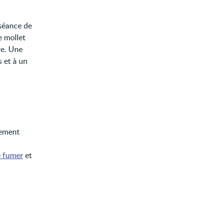
 séance de
e mollet
re. Une
s et à un
tement
e fumer
et