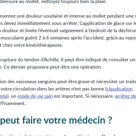
blessure au mollet, nettoyez toujours bien la plaie.
essentez une douleur soudaine et intense au mollet pendant une
us devez immédiatement vous arrêter. L’application de glace sur l
 douleur et limite l’éventuel saignement à l’endroit de la déchiru
 musculaire guérit 2 à 6 semaines après l'accident, grâce au repo
t chez votre kinésithérapeute.
rupture du tendon d’Achille, il peut être indiqué de consulter un
te. Ce dernier proposera peut-être une opération.
tion des vaisseaux sanguins peut être grave et nécessiter un trai
 votre circulation dans les artères n’est pas bonne (
claudication
ente
), un
mode de vie sain
est important. Si nécessaire,
arrêtez d
uffisamment.
peut faire votre médecin ?