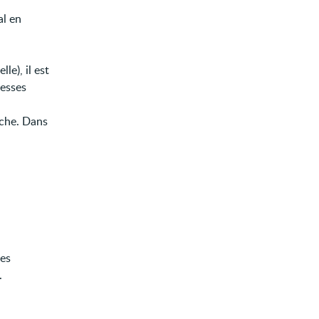
al en
le), il est
resses
uche. Dans
res
.