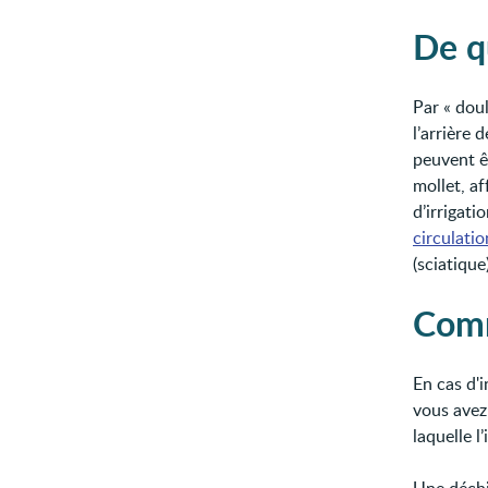
De qu
Par « doul
l’arrière 
peuvent êt
mollet, a
d’irrigat
circulatio
(sciatiqu
Comm
En cas d'i
vous avez 
laquelle l