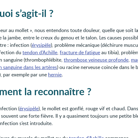
oi s’agit-il ?
eur au mollet », nous entendons toute douleur, quelle que soit la
de la jambe, entre le creux du genou et le talon. Les causes possib
re : infection (
érysipèle
), problème mécanique (déchirure muscu
ffection du
tendon d'Achille
,
fracture de fatigue
au tibia), problè
ion sanguine (thrombophlébite,
thrombose veineuse profonde
,
ma
n sanguine dans les artères
) ou racine nerveuse coincée dans le 
e), par exemple par une
hernie
.
ent la reconnaître ?
nfection (
érysipèle
), le mollet est gonflé, rouge vif et chaud. Dans
souvent une forte fièvre. Il y a quasiment toujours une petite bl
’infection s’est introduite.