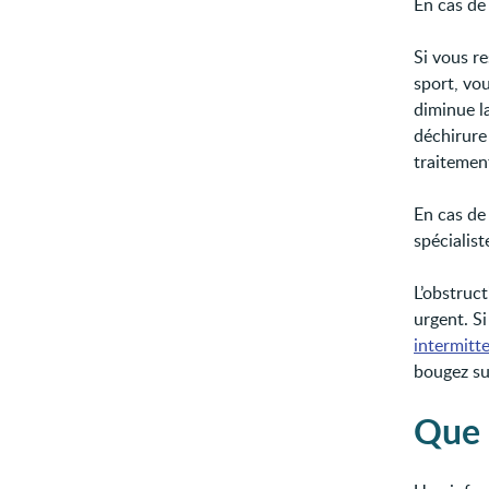
En cas de 
Si vous r
sport, vo
diminue la
déchirure
traitemen
En cas de 
spécialis
L’obstruc
urgent. Si
intermitt
bougez s
Que 