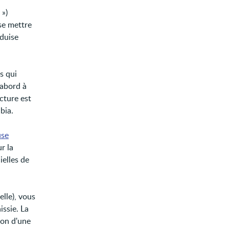
 »)
 se mettre
oduise
s qui
’abord à
acture est
bia.
use
r la
ielles de
elle), vous
ssie. La
ion d'une