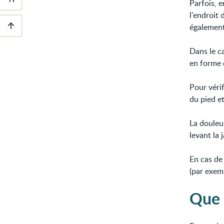
Parfois, e
Outils
d'accessibilité
l'endroit 
également
Descendre
au
Dans le c
pied
en forme 
de
page
Pour vérif
du pied et
La douleu
levant la
En cas de
(par exem
Que 