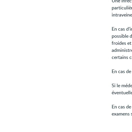
Une infec
particuliè
intravein
En cas d'i
possible 
froides e
administr
certains c
En cas d
Si le méde
éventuell
En cas de
examens so