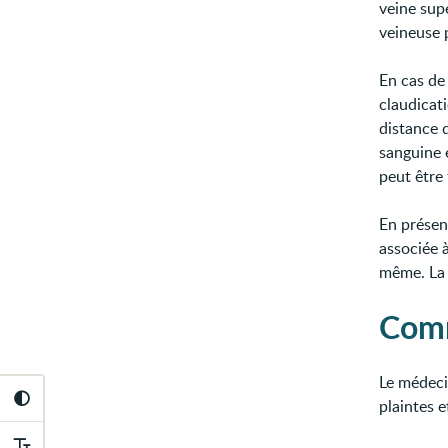
veine sup
veineuse 
En cas d
claudicati
distance d
sanguine 
peut être 
En prése
associée à
même. La 
Comm
Le médeci
plaintes e