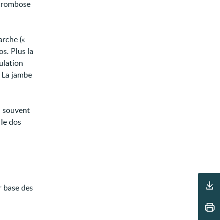
thrombose
arche («
os. Plus la
ulation
. La jambe
si souvent
 le dos
Outils
r base des