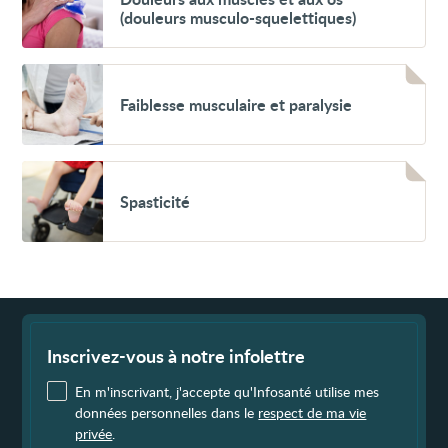
aux
(douleurs musculo-squelettiques)
muscles
et
aux
os
Voir
(douleurs
Faiblesse
Faiblesse musculaire et paralysie
musculo-
musculaire
squelettiques)
et
paralysie
Voir
Spasticité
Spasticité
Fin
de
page
Inscrivez-vous à notre infolettre
En m'inscrivant, j'accepte qu'Infosanté utilise mes
données personnelles dans le
respect de ma vie
privée
.