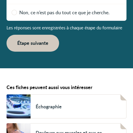
Non, ce n’est pas du tout ce que je cherche.
Les réponses sont enregistrées à chaque étape du formulaire
Étape suivante
Ces fiches peuvent aussi vous intéresser
Voir
Échographie
Échographie
Voir
Douleurs
Douleurs aux muscles et aux os