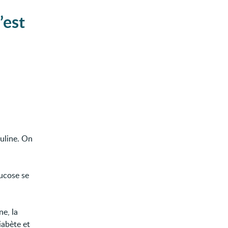
’est
nsuline. On
lucose se
ne, la
iabète et