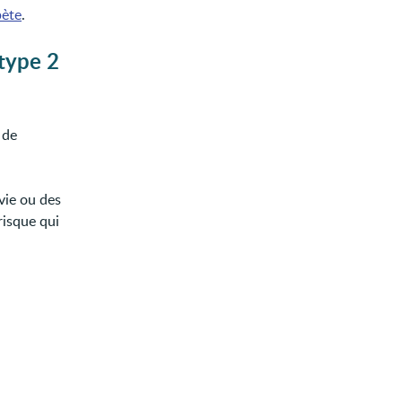
bète
.
 type 2
 de
vie ou des
risque qui