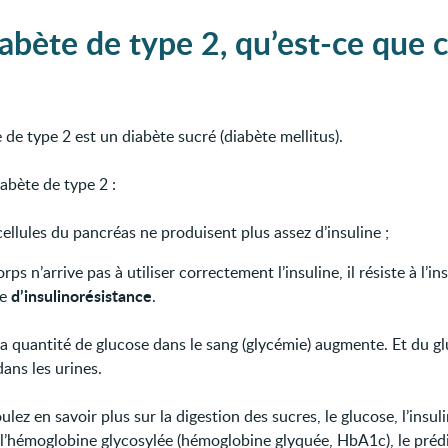
iabète de type 2, qu’est-ce que c
 de type 2 est un diabète sucré (diabète mellitus).
abète de type 2 :
cellules du pancréas ne produisent plus assez d’insuline ;
orps n’arrive pas à utiliser correctement l’insuline, il résiste à l’i
d’insulinorésistance
le
.
 la quantité de glucose dans le sang (glycémie) augmente. Et du g
ans les urines.
ulez en savoir plus sur la digestion des sucres, le glucose, l’insuli
 l’hémoglobine glycosylée (hémoglobine glyquée, HbA1c), le préd