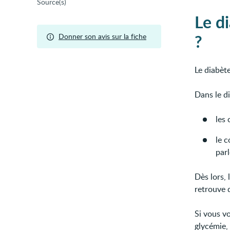
Source(s)
Le d
?
Donner son avis sur la fiche
Le diabète
Dans le di
les 
le c
par
Dès lors,
retrouve d
Si vous vo
glycémie,