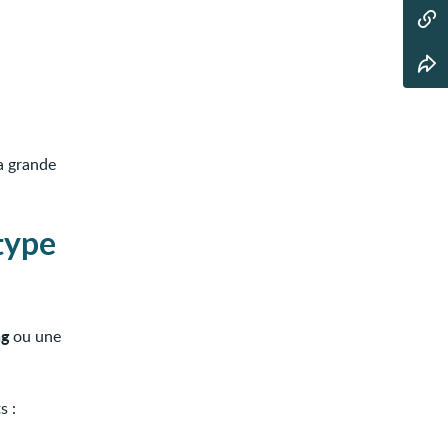
a grande
type
ng
ou une
s :