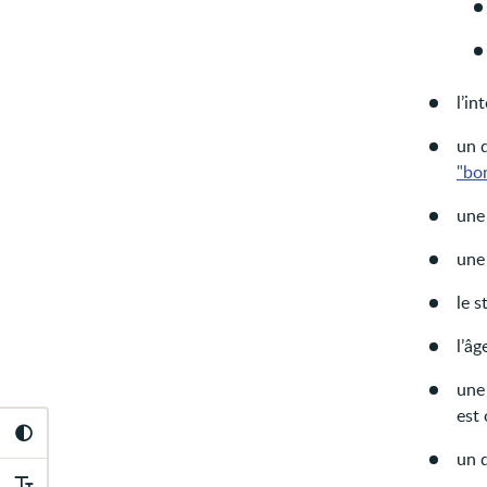
l’in
un d
"bo
une 
une 
le s
l’âg
une 
est 
un 