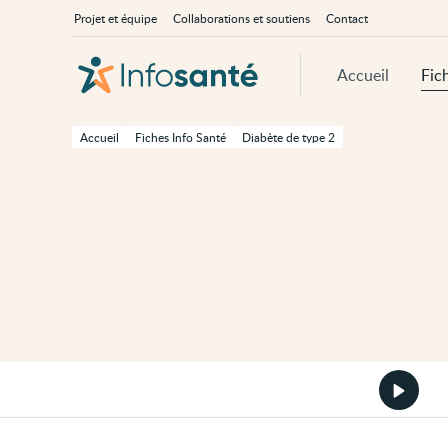
Passer
Navigation
À
Projet et équipe
Collaborations et soutiens
Contact
au
principale
propos
contenu
d'InfoSanté
principal
de
Accueil
Fic
cette
page
Passer
à
Accueil
Fiches Info Santé
Diabète de type 2
la
navigation
principale
Passer
aux
outils
d'accessibilité
Démarr
la
version
audio