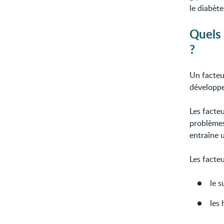
le diabèt
Quels 
?
Un facteu
développe
Les facte
problèmes 
entraîne 
Les facteu
le 
les 