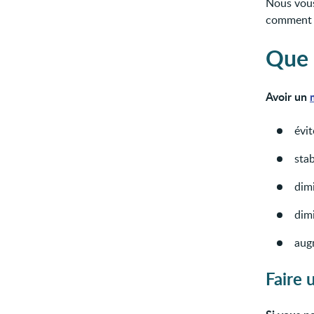
Nous vous
comment e
Que 
Avoir un
évit
stab
dimi
dimi
aug
Faire 