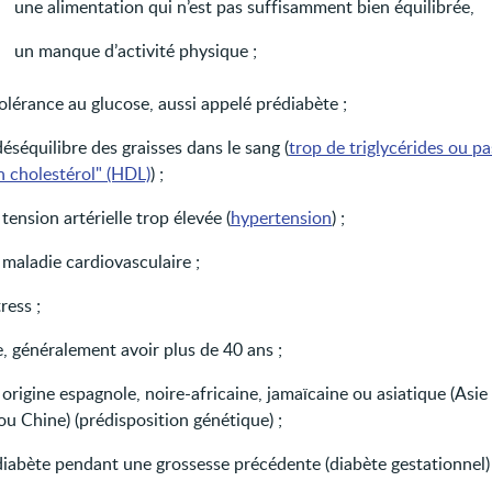
une alimentation qui n’est pas suffisamment bien équilibrée,
un manque d’activité physique ;
tolérance au glucose, aussi appelé prédiabète ;
éséquilibre des graisses dans le sang (
trop de triglycérides ou pa
n cholestérol" (HDL)
) ;
tension artérielle trop élevée (
hypertension
) ;
maladie cardiovasculaire ;
tress ;
e, généralement avoir plus de 40 ans ;
origine espagnole, noire-africaine, jamaïcaine ou asiatique (Asie
ou Chine) (prédisposition génétique) ;
diabète pendant une grossesse précédente (diabète gestationnel) 