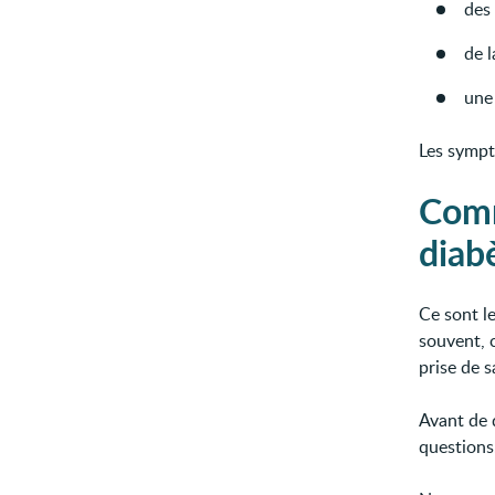
des
de l
une 
Les symp
Comm
diab
Ce sont l
souvent, c
prise de s
Avant de 
questions.