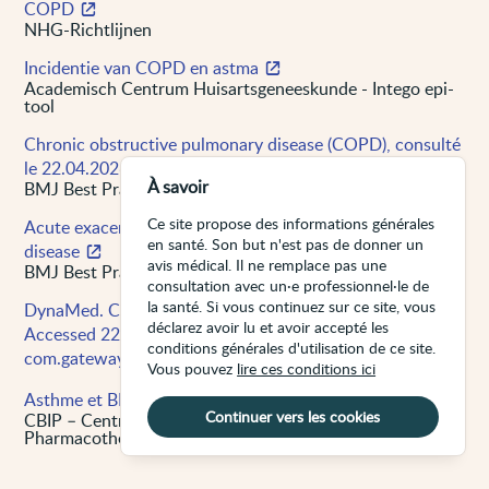
COPD
NHG-Richtlijnen
Incidentie van COPD en astma
Academisch Centrum Huisartsgeneeskunde - Intego epi-
tool
Chronic obstructive pulmonary disease (COPD), consulté
le 22.04.2026
À savoir
BMJ Best Practice
Ce site propose des informations générales
Acute exacerbation of chronic obstructive pulmonary
en santé. Son but n'est pas de donner un
disease
avis médical. Il ne remplace pas une
BMJ Best Practice
consultation avec un·e professionnel·le de
la santé. Si vous continuez sur ce site, vous
DynaMed. COPD. EBSCO Information Services.
déclarez avoir lu et avoir accepté les
Accessed 22 avril 2026. https://www-dynamed-
conditions générales d'utilisation de ce site.
com.gateway2.cdlh.be/condition/copd
Vous pouvez
lire ces conditions ici
Asthme et BPCO, consulté le 25.03.2026
Continuer vers les cookies
CBIP – Centre Belge d’Information
Pharmacothérapeutique