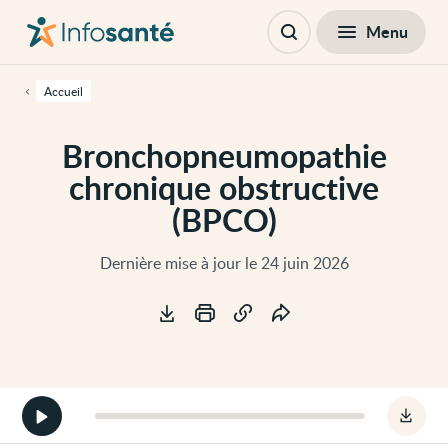
Passer
Navigation
au
principale
Fermer
Menu
Table des matières
contenu
Ouvrir
principal
la
de
recherche
cette
Accueil
page
Passer
à
Bronchopneumopathie
la
navigation
chronique obstructive
principale
Passer
(BPCO)
aux
outils
d'accessibilité
Dernière mise à jour le 24 juin 2026
Outils
Démarrer
Téléc
la
le
version