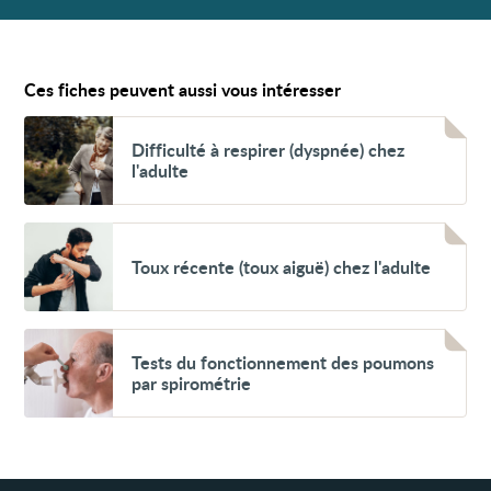
Ces fiches peuvent aussi vous intéresser
Voir
Difficulté
Difficulté à respirer (dyspnée) chez
à
l'adulte
respirer
(dyspnée)
chez
l'adulte
Voir
Toux
Toux récente (toux aiguë) chez l'adulte
récente
(toux
aiguë)
chez
l'adulte
Voir
Tests
Tests du fonctionnement des poumons
du
par spirométrie
fonctionnement
des
poumons
par
spirométrie