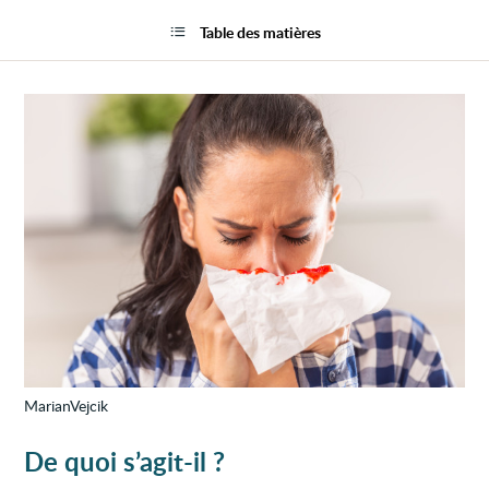
Tenda
la
accru
page
Table des matières
aux
saign
MarianVejcik
De quoi s’agit-il ?