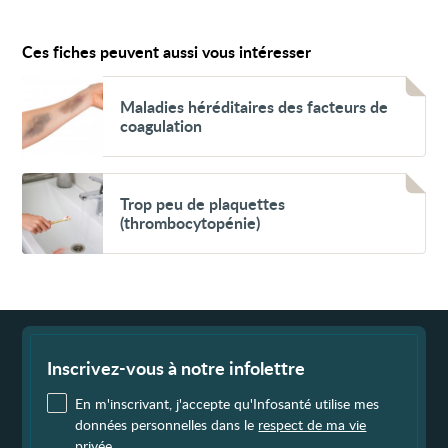
Ces fiches peuvent aussi vous intéresser
Voir
Maladies
Maladies héréditaires des facteurs de
héréditaires
coagulation
des
facteurs
de
coagulation
Voir
Trop
Trop peu de plaquettes
peu
(thrombocytopénie)
de
plaquettes
(thrombocytopénie)
Fin
de
page
Inscrivez-vous à notre infolettre
En m'inscrivant, j'accepte qu'Infosanté utilise mes
données personnelles dans le
respect de ma vie
privée
.