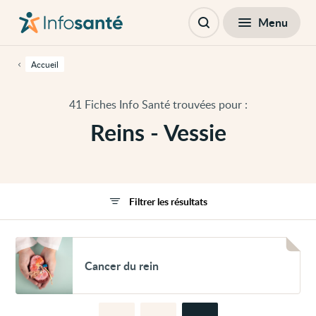
Passer
Navigation
au
principale
Fermer
Menu
Filtres
contenu
Ouvrir
principal
la
de
recherche
cette
Accueil
page
Passer
à
41 Fiches Info Santé trouvées pour :
la
navigation
Reins - Vessie
principale
Passer
aux
outils
d'accessibilité
Filtrer les résultats
Voir
Cancer
Cancer du rein
du
rein