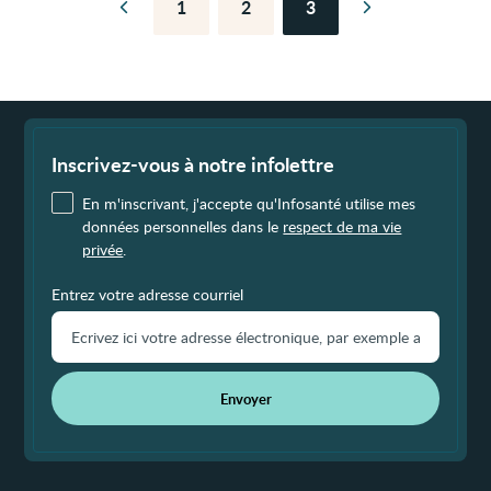
1
2
3
Page
Page
Page
Page
Page
précédente
suivante
Fin
de
page
Inscrivez-vous à notre infolettre
En m'inscrivant, j'accepte qu'Infosanté utilise mes
données personnelles dans le
respect de ma vie
privée
.
Entrez votre adresse courriel
Envoyer