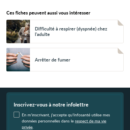
Ces fiches peuvent aussi vous intéresser
Voir
Difficulté
Difficulté à respirer (dyspnée) chez
à
l'adulte
respirer
(dyspnée)
chez
l'adulte
Voir
Arrêter
Arrêter de fumer
de
fumer
Fin
de
page
Inscrivez-vous à notre infolettre
En m'inscrivant, j'accepte qu'Infosanté utilise mes
données personnelles dans le
respect de ma vie
privée
.