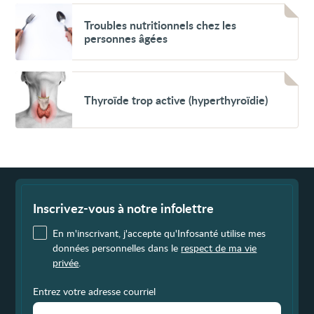
Voir
Troubles
Troubles nutritionnels chez les
nutritionnels
personnes âgées
chez
les
personnes
âgées
Voir
Thyroïde
Thyroïde trop active (hyperthyroïdie)
trop
active
(hyperthyroïdie)
Fin
de
page
Inscrivez-vous à notre infolettre
En m'inscrivant, j'accepte qu'Infosanté utilise mes
données personnelles dans le
respect de ma vie
privée
.
Entrez votre adresse courriel