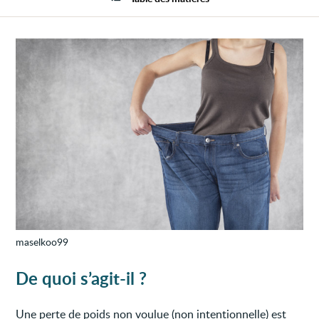
poids
non
voulu
maselkoo99
De quoi s’agit-il ?
Une perte de poids non voulue (non intentionnelle) est