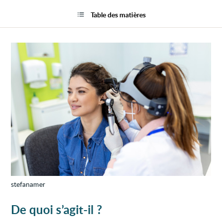
Otosc
la
ou
page
Table des matières
otosp
stefanamer
De quoi s’agit-il ?