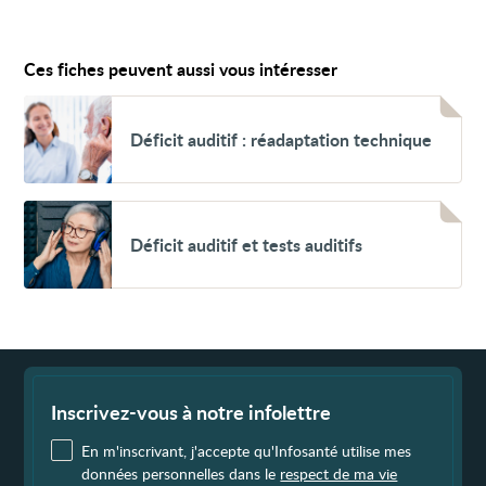
Ces fiches peuvent aussi vous intéresser
Voir
Déficit
Déficit auditif : réadaptation technique
auditif
:
réadaptation
technique
Voir
Déficit
Déficit auditif et tests auditifs
auditif
et
tests
auditifs
Fin
de
page
Inscrivez-vous à notre infolettre
En m'inscrivant, j'accepte qu'Infosanté utilise mes
données personnelles dans le
respect de ma vie