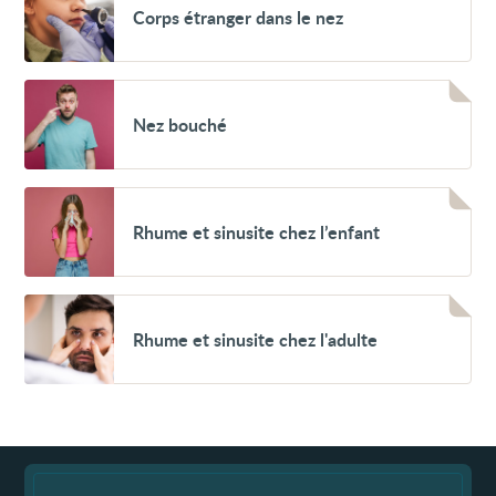
Corps étranger dans le nez
étranger
dans
le
nez
Voir
Nez
Nez bouché
bouché
Voir
Rhume
Rhume et sinusite chez l’enfant
et
sinusite
chez
l’enfant
Voir
Rhume
Rhume et sinusite chez l'adulte
et
sinusite
chez
l'adulte
Fin
de