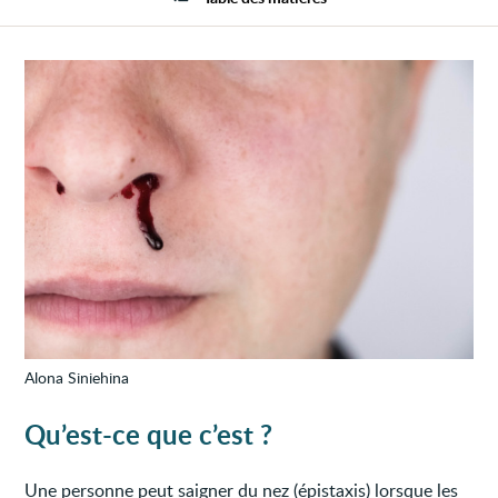
saign
(épist
Alona Siniehina
Qu’est-ce que c’est ?
Une personne peut saigner du nez (épistaxis) lorsque les