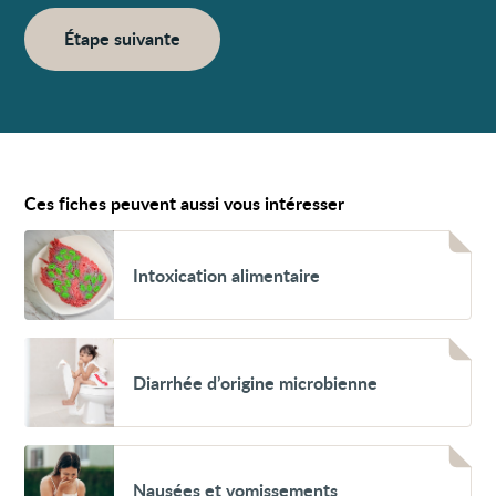
Étape suivante
Ces fiches peuvent aussi vous intéresser
Voir
Intoxication
Intoxication alimentaire
alimentaire
Voir
Diarrhée
Diarrhée d’origine microbienne
d’origine
microbienne
Voir
Nausées
Nausées et vomissements
et