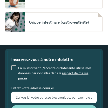
vomissements
Voir
Grippe
Grippe intestinale (gastro-entérite)
intestinale
(gastro-
entérite)
Fin
de
page
Inscrivez-vous à notre infolettre
En m'inscrivant, j'accepte qu'Infosanté utilise mes
données personnelles dans le
respect de ma vie
privée
.
Entrez votre adresse courriel