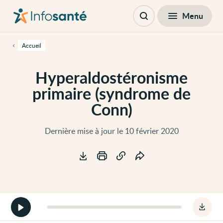
Passer
Navigation
au
principale
Fermer
Menu
Table des matières
contenu
Ouvrir
principal
la
de
recherche
cette
Accueil
page
Passer
à
Hyperaldostéronisme
la
navigation
primaire (syndrome de
principale
Passer
Conn)
aux
outils
d'accessibilité
Dernière mise à jour le 10 février 2020
Outils
Démarrer
Téléc
la
le
version