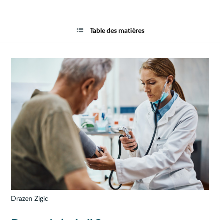
fichie
audio
audio
de
Hyper
la
prima
page
Table des matières
(synd
de
Conn)
Drazen Zigic