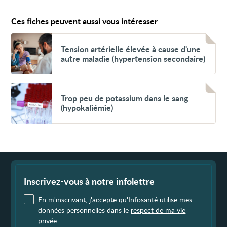
Ces fiches peuvent aussi vous intéresser
Voir
Tension
Tension artérielle élevée à cause d'une
artérielle
autre maladie (hypertension secondaire)
élevée
à
cause
d'une
Voir
autre
Trop
Trop peu de potassium dans le sang
maladie
peu
(hypokaliémie)
(hypertension
de
secondaire)
potassium
dans
le
sang
(hypokaliémie)
Fin
de
page
Inscrivez-vous à notre infolettre
En m'inscrivant, j'accepte qu'Infosanté utilise mes
données personnelles dans le
respect de ma vie
privée
.