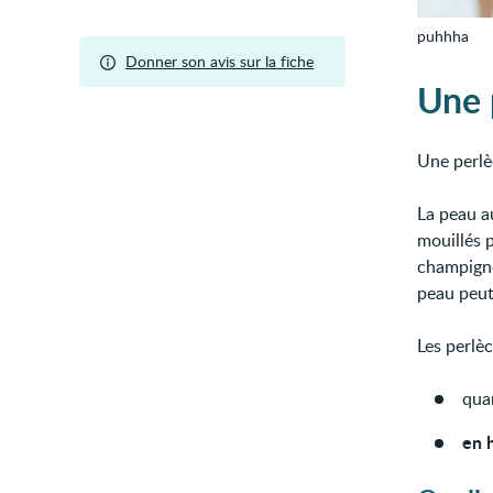
puhhha
Donner son avis sur la fiche
Une 
Une perlè
La peau au
mouillés p
champigno
peau peu
Les perlè
quan
en 