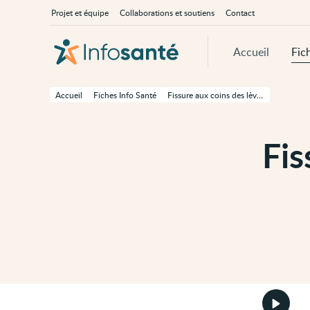
Passer
Navigation
À
Projet et équipe
Collaborations et soutiens
Contact
au
principale
propos
contenu
d'InfoSanté
principal
de
Accueil
Fic
cette
page
Passer
à
Accueil
Fiches Info Santé
Fissure aux coins des lèvres (perlèche)
la
navigation
principale
Passer
Fis
aux
outils
d'accessibilité
Démarr