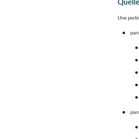
Quelle
Une perlè
parc
par