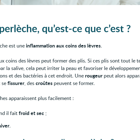
perlèche, qu’est-ce que c’est ?
inflammation aux coins des lèvres
che est une
.
x coins des lèvres peut former des plis. Si ces plis sont tout le 
ar la salive, cela peut irriter la peau et favoriser le développeme
rougeur
ns et des bactéries à cet endroit. Une
peut alors appara
fissurer
croûtes
t se
, des
peuvent se former.
ches apparaissent plus facilement :
froid et sec
d il fait
;
hiver
.