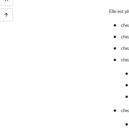
Outils
d'accessibilité
Elle est p
Descendre
chez
au
pied
che
de
page
che
chez
che