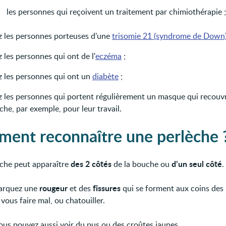
les personnes qui reçoivent un traitement par chimiothérapie ;
z les personnes porteuses d’une
trisomie 21 (syndrome de Down
 les personnes qui ont de l'
eczéma
;
z les personnes qui ont un
diabète
;
z les personnes qui portent régulièrement un masque qui recouvr
he, par exemple, pour leur travail.
ent reconnaître une perlèche 
des 2 côtés
d’un seul côté
che peut apparaître
de la bouche ou
.
rougeur
fissures
arquez une
et des
qui se forment aux coins des 
vous faire mal, ou chatouiller.
vous pouvez aussi voir du pus ou des croûtes jaunes.