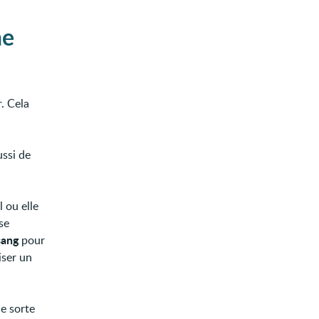
ne
. Cela
ussi de
l ou elle
se
sang
pour
iser un
e sorte