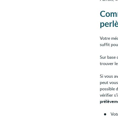
Comm
perl
Votre méd
suffit pou
Sur base 
trouver le
Si vous av
peut vous
possible 
vérifier s
prélève
Vot