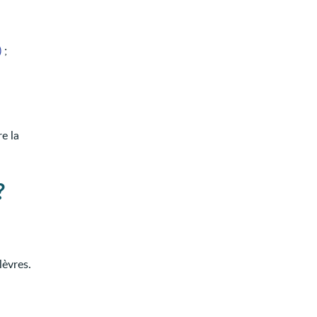
)
;
e la
?
lèvres.