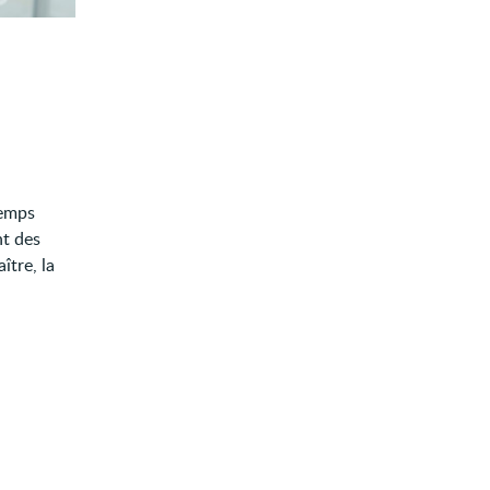
temps
nt des
ître, la