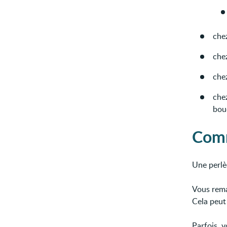
che
chez
che
che
bouc
Comm
Une perlè
Vous rem
Cela peut 
Parfois, 