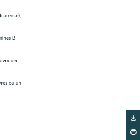
(carence),
mines B
rovoquer
vres ou un
Outils