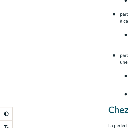
par
à ca
par
une 
Chez
La perlèc