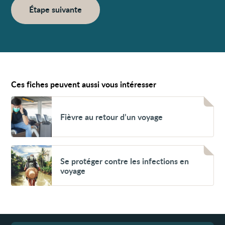
Étape suivante
Ces fiches peuvent aussi vous intéresser
Voir
Fièvre
Fièvre au retour d’un voyage
au
retour
d’un
voyage
Voir
Se
Se protéger contre les infections en
protéger
voyage
contre
les
infections
en
voyage