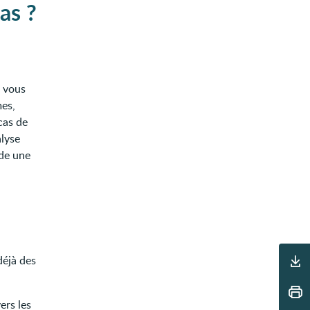
as ?
e vous
mes,
cas de
alyse
nde une
Outils
déjà des
ers les