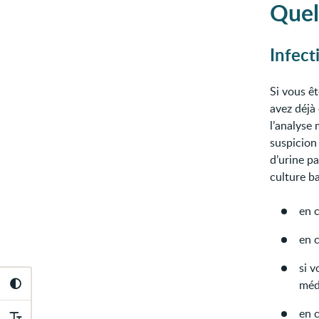
Quel
Infect
Si vous ê
avez déjà
l’analyse 
suspicion 
d’urine p
culture b
en c
en c
si v
méd
en c