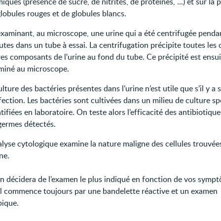
iques (présence de sucre, de nitrites, de protéines, ...) et sur la
lobules rouges et de globules blancs.
examinant, au microscope, une urine qui a été centrifugée penda
tes dans un tube à essai. La centrifugation précipite toutes les c
es composants de l'urine au fond du tube. Ce précipité est ensui
miné au microscope.
ulture des bactéries présentes dans l’urine n’est utile que s’il y a
fection. Les bactéries sont cultivées dans un milieu de culture sp
tifiées en laboratoire. On teste alors l’efficacité des antibiotiqu
 germes détectés.
alyse cytologique examine la nature maligne des cellules trouvée
ine.
n décidera de l’examen le plus indiqué en fonction de vos symp
 il commence toujours par une bandelette réactive et un examen
ique.