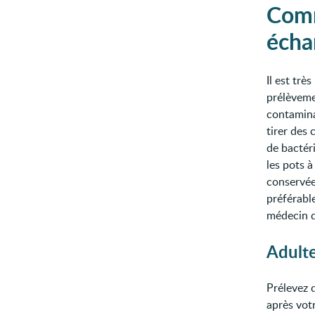
Comm
échan
Il est tr
prélèveme
contaminat
tirer des
de bactéri
les pots à
conservée
préférable
médecin d
Adult
Prélevez d
après votr