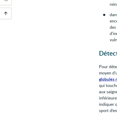
Outils
rein
d'accessibilité
dan
enc
Descendre
au
des
pied
d'in
de
page
vuln
Détect
Pour détec
moyen d'u
globules 
qui touch
aux saign
inférieure
indiquer q
sport d’e