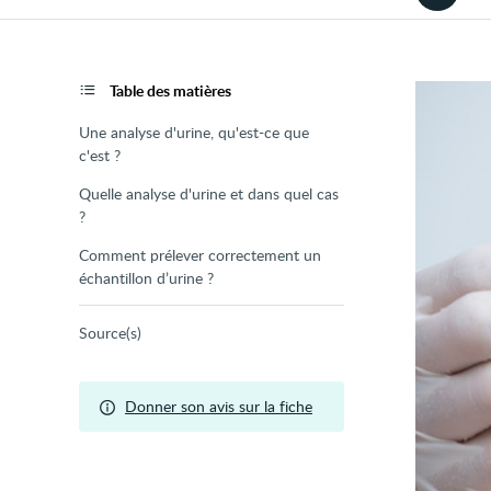
la
version
audio
de
la
page
Table des matières
Une analyse d'urine, qu'est-ce que
c'est ?
Quelle analyse d'urine et dans quel cas
?
Comment prélever correctement un
échantillon d’urine ?
Source(s)
Donner son avis sur la fiche