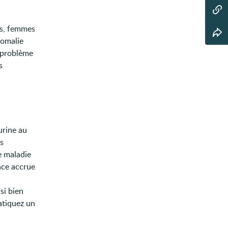
es, femmes
nomalie
n problème
s
urine au
s
e maladie
nce accrue
si bien
ratiquez un