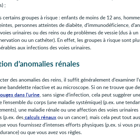
s) ;
s certains groupes à risque : enfants de moins de 12 ans, homm
eintes, personnes atteintes de diabète, d’immunodéficience, d’a
 voies urinaires ou des reins ou de problèmes de vessie (dus à u
nervation ou un cathéter). En effet, les groupes à risque sont plu
érables aux infections des voies urinaires.
ion d’anomalies rénales
ter des anomalies des reins, il suffit généralement d'examiner l'
ne bandelette réactive et au microscope. Si on ne trouve que de
rouges dans l'urine
, sans signe d'infection, cela peut suggérer un
e l’ensemble du corps (une maladie systémique) (p.ex. une tenda
ements), une maladie rénale ou une affection des voies urinaires
calculs rénaux
s (p.ex. des
ou un cancer), mais cela peut tout aus
ue vous fournissez d'intenses efforts physiques (p.ex. si vous p
ndurance) ou que vous avez vos règles.