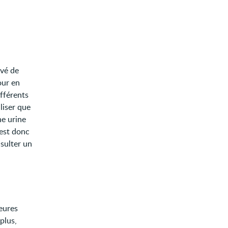
evé de
our en
fférents
iliser que
ne urine
 est donc
nsulter un
heures
plus,