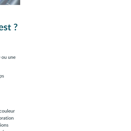
est ?
) ou une
ps
 couleur
oration
tions