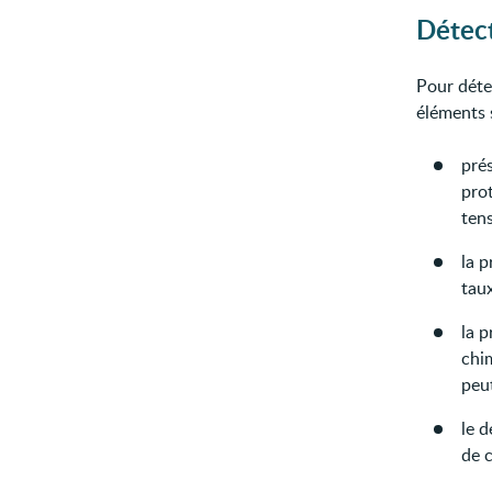
Détect
Pour détec
éléments 
pré
pro
tens
la p
taux
la p
chim
peu
le d
de c