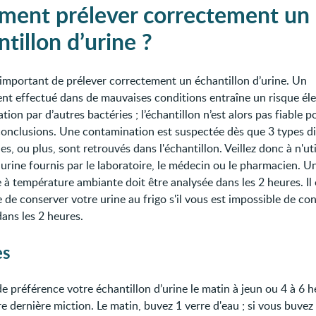
ent prélever correctement un
tillon d’urine ?
ès important de prélever correctement un échantillon d’urine. Un
nt effectué dans de mauvaises conditions entraîne un risque él
ion par d’autres bactéries ; l’échantillon n’est alors pas fiable p
 conclusions. Une contamination est suspectée dès que 3 types di
es, ou plus, sont retrouvés dans l'échantillon. Veillez donc à n'ut
 urine fournis par le laboratoire, le médecin ou le pharmacien. U
 à température ambiante doit être analysée dans les 2 heures. Il
 de conserver votre urine au frigo s'il vous est impossible de co
ans les 2 heures.
es
e préférence votre échantillon d’urine le matin à jeun ou 4 à 6 
e dernière miction. Le matin, buvez 1 verre d'eau ; si vous buvez 