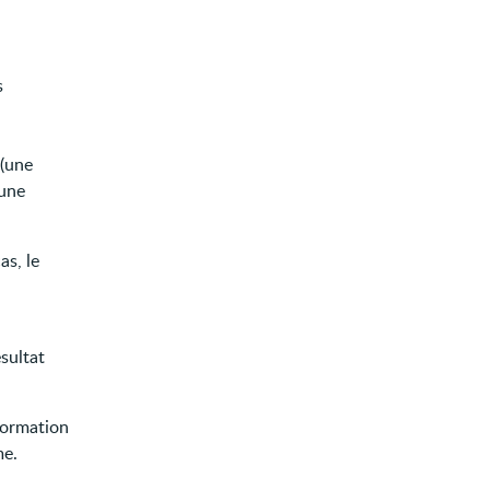
s
 (une
 une
as, le
sultat
 formation
me.