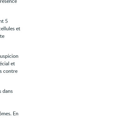
 présence
nt 5
ellules et
te
 suspicion
écial et
es contre
s dans
tômes. En