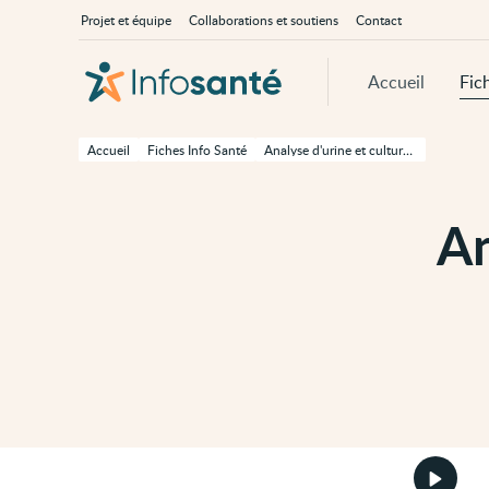
Passer
Navigation
À
Projet et équipe
Collaborations et soutiens
Contact
au
principale
propos
contenu
d'InfoSanté
principal
de
Accueil
Fic
cette
page
Passer
à
Accueil
Fiches Info Santé
Analyse d'urine et culture bactérienne
la
navigation
principale
Passer
An
aux
outils
d'accessibilité
Démarr