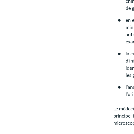
chim
de g
en 
minu
autr
exa
la c
d’in
iden
les
l’an
l’ur
Le médeci
principe,
microscop