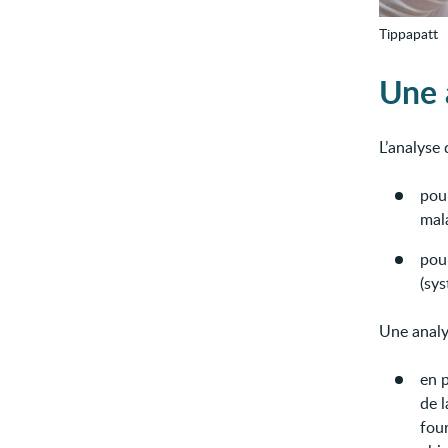
Tippapatt
Une a
L’analyse d
pou
mala
pou
(sys
Une analys
en p
de l
four