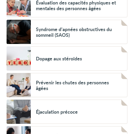
Évaluation
Évaluation des capacités physiques et
la
des
moelle
mentales des personnes âgées
capacités
épinière
physiques
et
Voir
mentales
Syndrome
Syndrome d’apnées obstructives du
des
d’apnées
personnes
sommeil (SAOS)
obstructives
âgées
du
sommeil
Voir
(SAOS)
Dopage
Dopage aux stéroïdes
aux
stéroïdes
Voir
Prévenir
Prévenir les chutes des personnes
les
âgées
chutes
des
personnes
Voir
âgées
Éjaculation
Éjaculation précoce
précoce
Voir
Examen