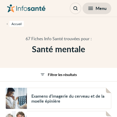
Passer
Navigation
au
principale
Fermer
Menu
Filtres
contenu
Ouvrir
principal
la
de
recherche
cette
Accueil
page
Passer
à
67 Fiches Info Santé trouvées pour :
la
navigation
Santé mentale
principale
Passer
aux
outils
d'accessibilité
Filtrer les résultats
Voir
Examens
Examens d'imagerie du cerveau et de la
d'imagerie
moelle épinière
du
cerveau
et
Voir
de