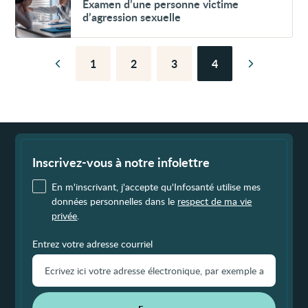
Examen d’une personne victime
d’une
d’agression sexuelle
personne
victime
d’agression
sexuelle
1
2
3
4
Page
Page
Page
Page
Page
Page
précédente
suivante
Fin
de
page
Inscrivez-vous à notre infolettre
En m'inscrivant, j'accepte qu'Infosanté utilise mes
données personnelles dans le
respect de ma vie
privée
.
Entrez votre adresse courriel