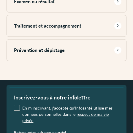
Examen ou résultat
Voir
plus
Traitement et accompagnement
Voir
plus
Prévention et dépistage
Fin
de
page
Inscrivez-vous à notre infolettre
En m'inscrivant, j'accepte qu'Infosanté utilise mes
données personnelles dans le
respect de ma vie
privée
.
Entrez votre adresse courriel