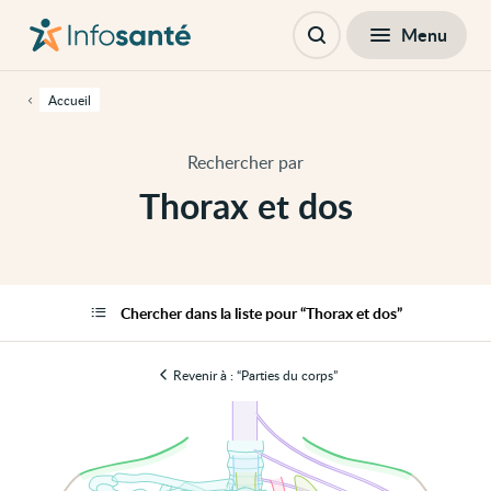
Passer
Navigation
au
principale
Fermer
Menu
Thorax et dos
contenu
Ouvrir
principal
la
de
recherche
cette
Accueil
page
Passer
à
Rechercher par
la
navigation
Thorax et dos
principale
Passer
aux
outils
d'accessibilité
Chercher dans la liste pour “Thorax et dos”
Revenir à : “Parties du corps”