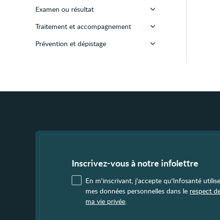
Psychoses
Surrénales et cortisone
Examen ou résultat
Douleur
Testicules
Difficultés relationnelles
Hormones sexuelles
Traitement et accompagnement
Inflammation ou infection
Examen
Autres
Autres
Poids - Taille
Prévention et dépistage
Saignement
Résultat d'examen
Premiers secours
Autres
Traumatisme et accident
Médicament
Prévention
Problème présent à la naissance
Psychothérapie
Dépistage
(congénital)
Chirurgie
Cancer
Autre
Problèmes causés par
l'environnement physique
Fin
de
page
Autre problème de santé
Inscrivez-vous à notre infolettre
En m'inscrivant, j'accepte qu'Infosanté utilis
mes données personnelles dans le
respect d
ma vie privée
.