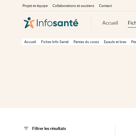
Passer
Navigation
À
Projet et équipe
Collaborations et soutiens
Contact
au
principale
propos
contenu
d'InfoSanté
principal
de
Accueil
Fic
cette
page
Passer
à
Accueil
Fiches Info Santé
Parties du corps
Epaule et bras
Pe
la
navigation
principale
Passer
aux
outils
d'accessibilité
Filtrer les résultats