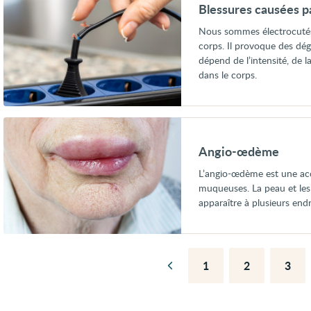
causées
Blessures causées pa
par
de
Nous sommes électrocutés
l’électricité
corps. Il provoque des dégâ
dépend de l’intensité, de 
dans le corps.
Voir
Angio-
œdème
Angio-œdème
L’angio-œdème est une acc
muqueuses. La peau et le
apparaître à plusieurs end
1
2
3
Page
Page
Page
Pag
précédente