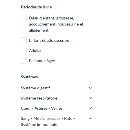
Périodes de la vie
Désir d'enfant, grossesse,
accouchement, nouveau-né et
allaitement
Enfant et adolescent∙e
Adulte
Personne âgée
Systèmes
Système digestif
Système respiratoire
Bouche
Cœur - Artères - Veines
Œsophage
Nez
Sang - Moelle osseuse - Rate -
Estomac
Sinus
Cœur
Système immunitaire
Intestin - Colon - Rectum
Gorge
Artères - Veines