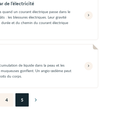
r de l’électricité
 quand un courant électrique passe dans le
ts : les blessures électriques. Leur gravité
la durée et du chemin du courant électrique
umulation de liquide dans la peau et les
s muqueuses gonflent. Un angio-œdème peut
roits du corps.
4
5
Page
e
Page
Page
suivante