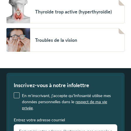
l'œil
Voir
Thyroïde
Thyroïde trop active (hyperthyroïdie)
trop
active
(hyperthyroïdie)
Voir
Troubles
Troubles de la vision
de
la
vision
Fin
de
page
Inscrivez-vous à notre infolettre
En m'inscrivant, j'accepte qu'Infosanté utilise mes
données personnelles dans le
respect de ma vie
privée
.
Entrez votre adresse courriel