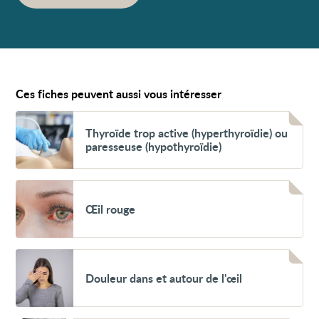
Ces fiches peuvent aussi vous intéresser
Voir
Thyroïde
Thyroïde trop active (hyperthyroïdie) ou
trop
paresseuse (hypothyroïdie)
active
(hyperthyroïdie)
ou
paresseuse
Voir
(hypothyroïdie)
Œil
Œil rouge
rouge
Voir
Douleur
Douleur dans et autour de l'œil
dans
et
autour
de