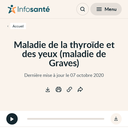
Passer
Navigation
au
principale
Fermer
Menu
Table des matières
contenu
Ouvrir
principal
la
de
recherche
cette
Accueil
page
Passer
à
Maladie de la thyroïde et
la
navigation
des yeux (maladie de
principale
Passer
Graves)
aux
outils
d'accessibilité
Dernière mise à jour le 07 octobre 2020
Outils
Démarrer
Téléc
la
le
version