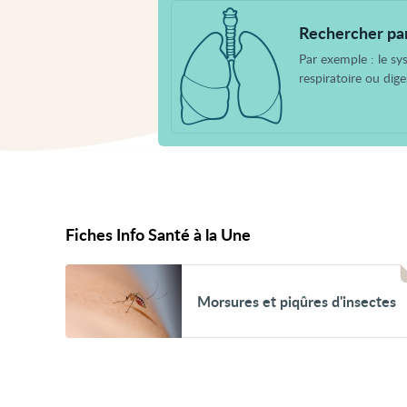
par
système
Rechercher pa
Par exemple : le s
respiratoire ou diges
Fiches Info Santé à la Une
Voir
Morsures
Morsures et piqûres d'insectes
et
piqûres
d'insectes