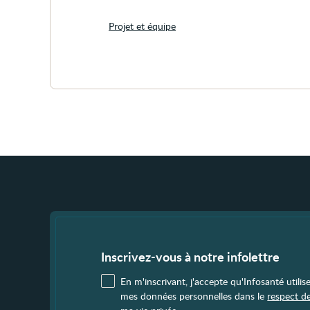
Projet et équipe
Fin
de
page
Inscrivez-vous à notre infolettre
En m'inscrivant, j'accepte qu'Infosanté utilis
mes données personnelles dans le
respect d