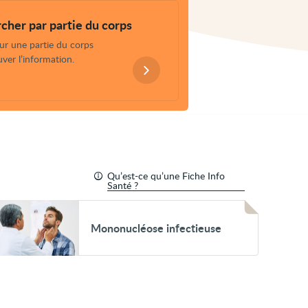
cher par partie du corps
sur une partie du corps
ver l’information.
Qu’est-ce qu’une Fiche Info
Santé ?
oir
ononucléose
Mononucléose infectieuse
fectieuse