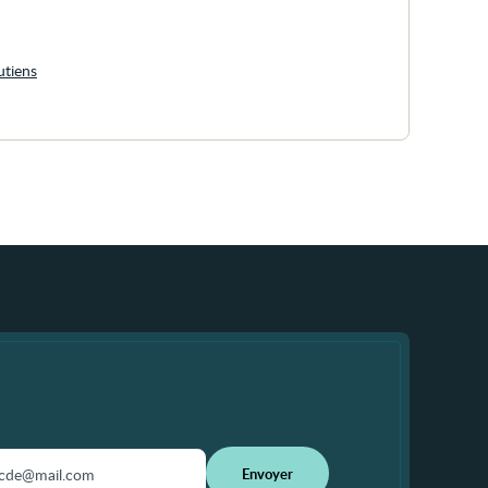
utiens
Envoyer