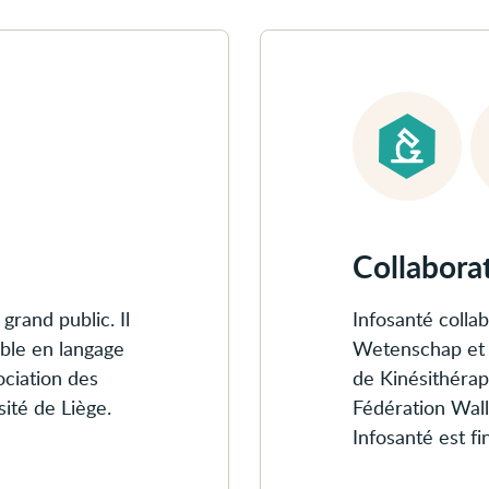
Collaborations
et
soutiens
Collaborat
grand public. Il
Infosanté coll
able en langage
Wetenschap et 
sociation des
de Kinésithérap
ité de Liège.
Fédération Wall
Infosanté est fi